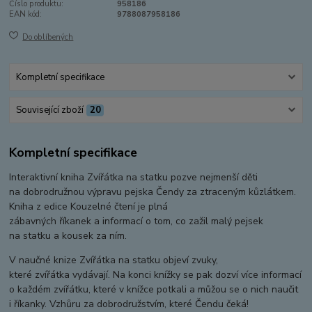
Číslo produktu:
958186
EAN kód:
9788087958186
Do oblíbených
Kompletní specifikace
Související zboží
20
Kompletní specifikace
Interaktivní kniha Zvířátka na statku pozve nejmenší děti
na dobrodružnou výpravu pejska Čendy za ztraceným kůzlátkem.
Kniha z edice Kouzelné čtení je plná
zábavných říkanek a informací o tom, co zažil malý pejsek
na statku a kousek za ním.
V naučné knize Zvířátka na statku objeví zvuky,
které zvířátka vydávají. Na konci knížky se pak dozví více informací
o každém zvířátku, které v knížce potkali a můžou se o nich naučit
i říkanky. Vzhůru za dobrodružstvím, které Čendu čeká!