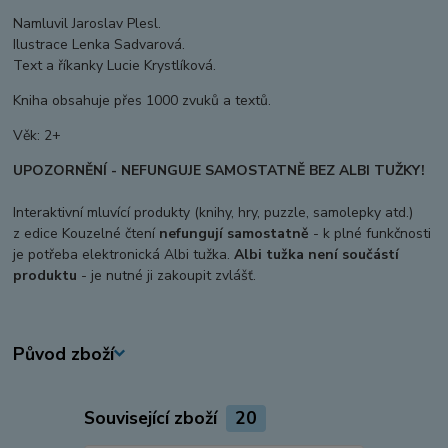
Namluvil Jaroslav Plesl.
Ilustrace Lenka Sadvarová.
Text a říkanky Lucie Krystlíková.
Kniha obsahuje přes 1000 zvuků a textů.
Věk: 2+
UPOZORNĚNÍ - NEFUNGUJE SAMOSTATNĚ BEZ ALBI TUŽKY!
Interaktivní mluvící produkty (knihy, hry, puzzle, samolepky atd.)
z edice Kouzelné čtení
nefungují samostatně
- k plné funkčnosti
je potřeba elektronická Albi tužka.
Albi tužka není součástí
produktu
- je nutné ji zakoupit zvlášť.
Původ zboží
Související zboží
20