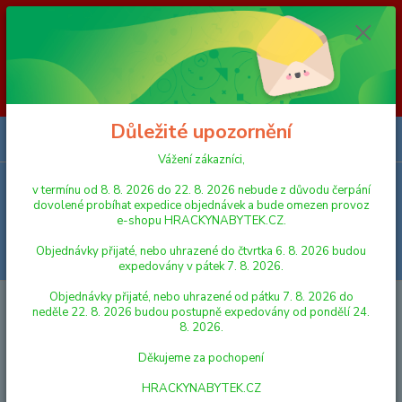
Vážení zákazníci, v termínu od 8. 8. 2026 do 23. 8. 2026 nebude z
důvodu čerpání dovolené probíhat expedice objednávek a bude omezen
provoz e-shopu HRACKYNABYTEK.CZ. Objednávky přijaté, nebo
uhrazené do čtvrtka 6. 8. 2026 budou expedovány v pátek 7. 8. 2026.
Objednávky přijaté, nebo uhrazené od pátku 7. 8. 2026 do neděle 23. 8.
2026 budou postupně expedovány od pondělí 24. 8. 2026. Děkujeme za
pochopení HRACKYNABYTEK.CZ
Důležité upozornění
0
ks
za
0,00 Kč
Vážení zákazníci,
v termínu od 8. 8. 2026 do 22. 8. 2026 nebude z důvodu čerpání
Menu
dovolené probíhat expedice objednávek a bude omezen provoz
e-shopu HRACKYNABYTEK.CZ.
Objednávky přijaté, nebo uhrazené do čtvrtka 6. 8. 2026 budou
Hledat
expedovány v pátek 7. 8. 2026.
Objednávky přijaté, nebo uhrazené od pátku 7. 8. 2026 do
Úvod
ALBI KOUZELNÉ ČTENÍ
Albi Kouzelné čtení KNIHA ZVÍŘÁTKA NA
neděle 22. 8. 2026 budou postupně expedovány od pondělí 24.
STATKU
8. 2026.
Albi Kouzelné čtení KNIHA
Děkujeme za pochopení
ZVÍŘÁTKA NA STATKU
HRACKYNABYTEK.CZ