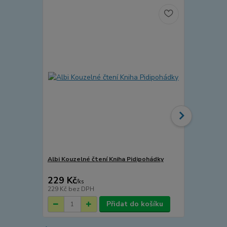
Albi Kouzelné čtení Kniha Pidipohádky
Albi Kouzeln
229 Kč
339 Kč
/
ks
/
ks
229 Kč
bez DPH
339 Kč
bez 
Přidat do košíku