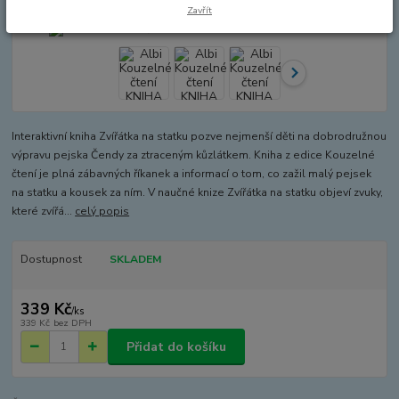
Zavřít
Interaktivní kniha Zvířátka na statku pozve nejmenší děti na dobrodružnou
výpravu pejska Čendy za ztraceným kůzlátkem. Kniha z edice Kouzelné
čtení je plná zábavných říkanek a informací o tom, co zažil malý pejsek
na statku a kousek za ním. V naučné knize Zvířátka na statku objeví zvuky,
které zvířá...
celý popis
Dostupnost
SKLADEM
339 Kč
/
ks
339 Kč
bez DPH
Přidat do košíku