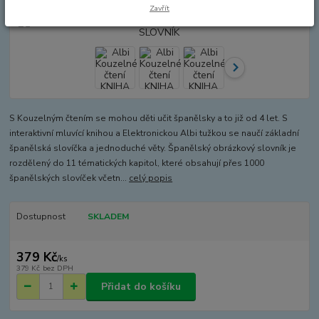
Zavřít
S Kouzelným čtením se mohou děti učit španělsky a to již od 4 let. S
interaktivní mluvící knihou a Elektronickou Albi tužkou se naučí základní
španělská slovíčka a jednoduché věty. Španělský obrázkový slovník je
rozdělený do 11 tématických kapitol, které obsahují přes 1000
španělských slovíček včetn...
celý popis
Dostupnost
SKLADEM
379 Kč
/
ks
379 Kč
bez DPH
Přidat do košíku