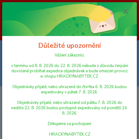
Vážení zákazníci, v termínu od 8. 8. 2026 do 23. 8. 2026 nebude z
důvodu čerpání dovolené probíhat expedice objednávek a bude omezen
provoz e-shopu HRACKYNABYTEK.CZ. Objednávky přijaté, nebo
uhrazené do čtvrtka 6. 8. 2026 budou expedovány v pátek 7. 8. 2026.
Objednávky přijaté, nebo uhrazené od pátku 7. 8. 2026 do neděle 23. 8.
2026 budou postupně expedovány od pondělí 24. 8. 2026. Děkujeme za
pochopení HRACKYNABYTEK.CZ
Důležité upozornění
0
ks
za
0,00 Kč
Vážení zákazníci,
Menu
v termínu od 8. 8. 2026 do 22. 8. 2026 nebude z důvodu čerpání
dovolené probíhat expedice objednávek a bude omezen provoz
e-shopu HRACKYNABYTEK.CZ.
Hledat
Objednávky přijaté, nebo uhrazené do čtvrtka 6. 8. 2026 budou
expedovány v pátek 7. 8. 2026.
Úvod
ALBI KOUZELNÉ ČTENÍ
Albi Kouzelné čtení KNIHA ŠPANĚLSKÝ
OBRÁZKOVÝ SLOVNÍK
Objednávky přijaté, nebo uhrazené od pátku 7. 8. 2026 do
neděle 22. 8. 2026 budou postupně expedovány od pondělí 24.
Albi Kouzelné čtení KNIHA
8. 2026.
ŠPANĚLSKÝ OBRÁZKOVÝ
Děkujeme za pochopení
SLOVNÍK
HRACKYNABYTEK.CZ