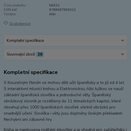
Číslo produktu:
58322
EAN kód:
9788087958322
Výrobce:
Albi
Do oblíbených
Kompletní specifikace
Související zboží
26
Kompletní specifikace
S Kouzelným čtením se mohou děti učit španělsky a to již od 4 let.
S interaktivní mluvící knihou a Elektronickou Albi tužkou se naučí
základní španělská slovíčka a jednoduché věty. Španělský
obrázkový slovník je rozdělený do 11 tématických kapitol, které
obsahují přes 1000 španělských slovíček včetně obrázků pro
snadnější učení. Slovíčka i věty jsou doplněny českým překladem.
Nechybní ani zábavné hry.
Kniha je namluvena rodilými mluvčími a je vhodná pro začátečníky i