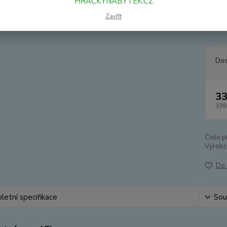
HRACKYNABYTEK.CZ
vrátni
zvířáte
Zavřít
zvířátk
Dos
33
339
Číslo p
Výrobc
Do 
etní specifikace
Souv