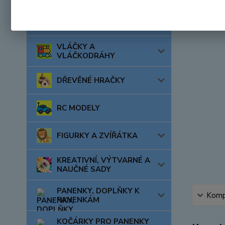
AUTA, LODĚ, LETADLA
VLÁČKY A
VLÁČKODRÁHY
DŘEVĚNÉ HRAČKY
RC MODELY
FIGURKY A ZVÍŘÁTKA
KREATIVNÍ, VÝTVARNÉ A
NAUČNÉ SADY
PANENKY, DOPLŇKY K
Kompl
PANENKÁM
KOČÁRKY PRO PANENKY