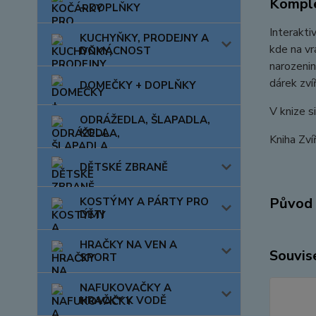
Komple
+ DOPLŇKY
Interakti
KUCHYŇKY, PRODEJNY A
kde na vr
DOMÁCNOST
narozenin
dárek zví
DOMEČKY + DOPLŇKY
V knize s
ODRÁŽEDLA, ŠLAPADLA,
KOLA
Kniha Zví
DĚTSKÉ ZBRANĚ
Původ 
KOSTÝMY A PÁRTY PRO
DĚTI
HRAČKY NA VEN A
Souvise
SPORT
NAFUKOVAČKY A
HRAČKY K VODĚ