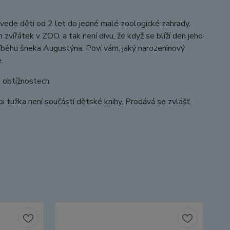
avede děti od 2 let do jedné malé zoologické zahrady,
zvířátek v ZOO, a tak není divu, že když se blíží den jeho
říběhu šneka Augustýna. Poví vám, jaký narozeninový
.
2 obtížnostech.
 tužka není součástí dětské knihy. Prodává se zvlášť.