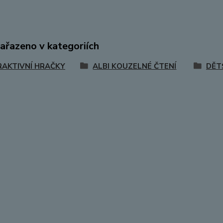
zařazeno v kategoriích
RAKTIVNÍ HRAČKY
ALBI KOUZELNÉ ČTENÍ
DĚT