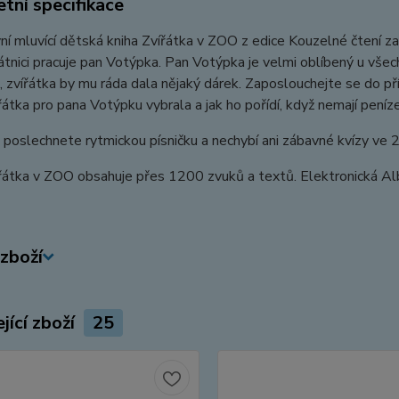
tní specifikace
vní mluvící dětská kniha Zvířátka v ZOO z edice Kouzelné čtení z
átnici pracuje pan Votýpka. Pan Votýpka je velmi oblíbený u všech 
, zvířátka by mu ráda dala nějaký dárek. Zaposlouchejte se do p
řátka pro pana Votýpku vybrala a jak ho pořídí, když nemají peníze
i poslechnete rytmickou písničku a nechybí ani zábavné kvízy ve 
řátka v ZOO obsahuje přes 1200 zvuků a textů. Elektronická Albi
zboží
jící zboží
25