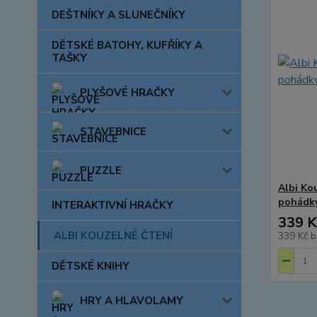
DEŠTNÍKY A SLUNEČNÍKY
DĚTSKÉ BATOHY, KUFŘÍKY A
TAŠKY
PLYŠOVÉ HRAČKY
STAVEBNICE
PUZZLE
Albi Ko
pohádk
INTERAKTIVNÍ HRAČKY
339 K
ALBI KOUZELNÉ ČTENÍ
339 Kč
b
DĚTSKÉ KNIHY
HRY A HLAVOLAMY