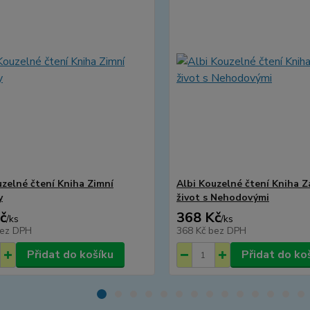
uzelné čtení Kniha Zimní
Albi Kouzelné čtení Kniha 
y
život s Nehodovými
č
368 Kč
/
ks
/
ks
ez DPH
368 Kč
bez DPH
Přidat do košíku
Přidat do ko