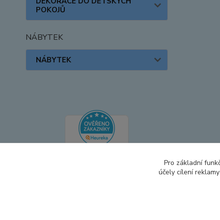
DEKORACE DO DĚTSKÝCH
POKOJŮ
NÁBYTEK
NÁBYTEK
Pro základní funk
účely cílení reklam