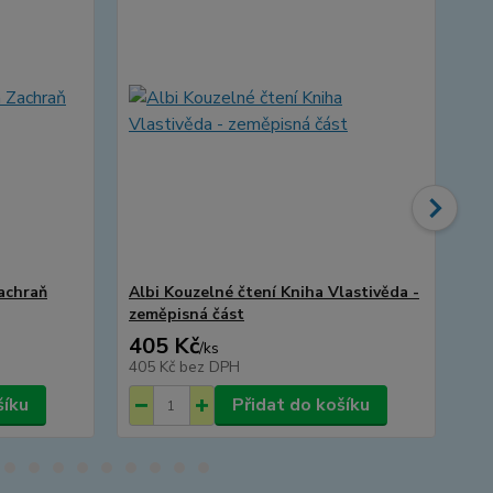
Zachraň
Albi Kouzelné čtení Kniha Vlastivěda -
Alb
zeměpisná část
dě
405 Kč
3
/
ks
405 Kč
bez DPH
33
šíku
Přidat do košíku