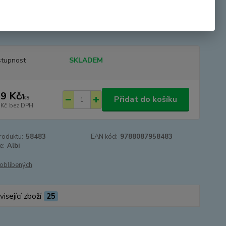
ci pracuje pan Votýpka. Pan Votýpka je velmi oblíbený u všech
k v ZOO, a tak není divu, že když se blíží den jeho narozenin,
a by mu ráda dala něj...
celý popis
tupnost
SKLADEM
9 Kč
/
ks
Přidat do košíku
 Kč
bez DPH
roduktu:
58483
EAN kód:
9788087958483
e:
Albi
oblíbených
isející zboží
25