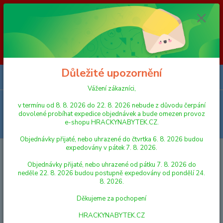
Vážení zákazníci, v termínu od 8. 8. 2026 do 23. 8. 2026 nebude z
důvodu čerpání dovolené probíhat expedice objednávek a bude omezen
provoz e-shopu HRACKYNABYTEK.CZ. Objednávky přijaté, nebo
uhrazené do čtvrtka 6. 8. 2026 budou expedovány v pátek 7. 8. 2026.
Objednávky přijaté, nebo uhrazené od pátku 7. 8. 2026 do neděle 23. 8.
2026 budou postupně expedovány od pondělí 24. 8. 2026. Děkujeme za
pochopení HRACKYNABYTEK.CZ
Důležité upozornění
0
ks
za
0,00 Kč
Vážení zákazníci,
Menu
v termínu od 8. 8. 2026 do 22. 8. 2026 nebude z důvodu čerpání
dovolené probíhat expedice objednávek a bude omezen provoz
e-shopu HRACKYNABYTEK.CZ.
Hledat
Objednávky přijaté, nebo uhrazené do čtvrtka 6. 8. 2026 budou
expedovány v pátek 7. 8. 2026.
Úvod
ALBI KOUZELNÉ ČTENÍ
Albi Kouzelné čtení Kniha Zpívánky 2
Objednávky přijaté, nebo uhrazené od pátku 7. 8. 2026 do
Albi Kouzelné čtení Kniha
neděle 22. 8. 2026 budou postupně expedovány od pondělí 24.
8. 2026.
Zpívánky 2
Děkujeme za pochopení
HRACKYNABYTEK.CZ