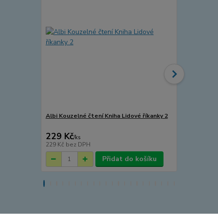
Albi Kouzelné čtení Kniha Lidové říkanky 2
Albi Kouzeln
Josefa Lady
229 Kč
339 Kč
/
ks
/
ks
229 Kč
bez DPH
339 Kč
bez 
Přidat do košíku
Zboží zařazeno v kategoriích