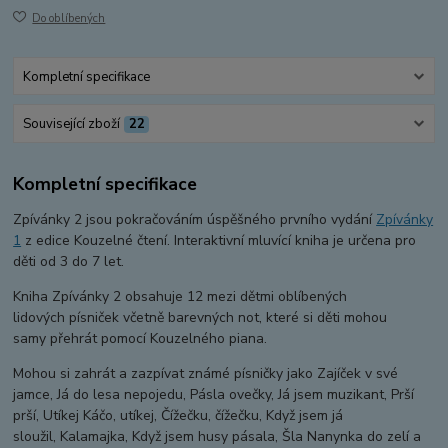
Do oblíbených
Kompletní specifikace
Související zboží
22
Kompletní specifikace
Zpívánky 2 jsou pokračováním úspěšného prvního vydání
Zpívánky
1
z edice Kouzelné čtení. Interaktivní mluvící kniha je určena pro
děti od 3 do 7 let.
Kniha Zpívánky 2 obsahuje 12 mezi dětmi oblíbených
lidových písniček včetně barevných not, které si děti mohou
samy přehrát pomocí Kouzelného piana.
Mohou si zahrát a zazpívat známé písničky jako Zajíček v své
jamce, Já do lesa nepojedu, Pásla ovečky, Já jsem muzikant, Prší
prší, Utíkej Káčo, utíkej, Čížečku, čížečku, Když jsem já
sloužil, Kalamajka, Když jsem husy pásala, Šla Nanynka do zelí a