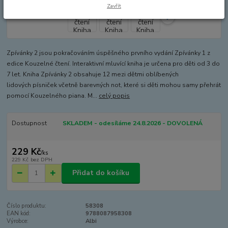
Zavřít
Zpívánky 2 jsou pokračováním úspěšného prvního vydání Zpívánky 1 z
edice Kouzelné čtení. Interaktivní mluvící kniha je určena pro děti od 3 do
7 let. Kniha Zpívánky 2 obsahuje 12 mezi dětmi oblíbených
lidových písniček včetně barevných not, které si děti mohou samy přehrát
pomocí Kouzelného piana. M...
celý popis
Dostupnost
SKLADEM - odesíláme 24.8.2026 - DOVOLENÁ
229 Kč
/
ks
229 Kč
bez DPH
Přidat do košíku
Číslo produktu:
58308
EAN kód:
9788087958308
Výrobce:
Albi