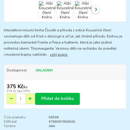
Interaktivní mluvící kniha Člověk a příroda z edice Kouzelné čtení
seznamuje děti od 6 let s ekologií a učí je, jak chránit přírodu. Knihou je
provedou kamarádi Franta a Pepa a bakterie, která je jako jediná
viditelná okem: Thiomargarita. Vezmou děti na vycházku do pravěké
i moderní krajiny, nahlédn...
celý popis
Dostupnost
SKLADEM
375 Kč
/
ks
375 Kč
bez DPH
Přidat do košíku
Číslo produktu:
58506
EAN kód:
9788087958506
Výrobce:
Albi