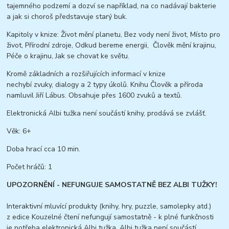
tajemného podzemí a dozví se například, na co nadávají bakterie
a jak si choroš představuje starý buk.
Kapitoly v knize: Život mění planetu, Bez vody není život, Místo pro
život, Přírodní zdroje, Odkud bereme energii, Člověk mění krajinu,
Péče o krajinu, Jak se chovat ke světu.
Kromě základních a rozšiřujících informací v knize
nechybí zvuky, dialogy a 2 typy úkolů. Knihu Člověk a příroda
namluvil Jiří Lábus. Obsahuje přes 1600 zvuků a textů.
Elektronická Albi tužka není součástí knihy, prodává se zvlášť.
Věk: 6+
Doba hrací cca 10 min.
Počet hráčů: 1
UPOZORNĚNÍ - NEFUNGUJE SAMOSTATNĚ BEZ ALBI TUŽKY!
Interaktivní mluvící produkty (knihy, hry, puzzle, samolepky atd.)
z edice Kouzelné čtení nefungují samostatně - k plné funkčnosti
je potřeba elektronická Albi tužka. Albi tužka není součástí