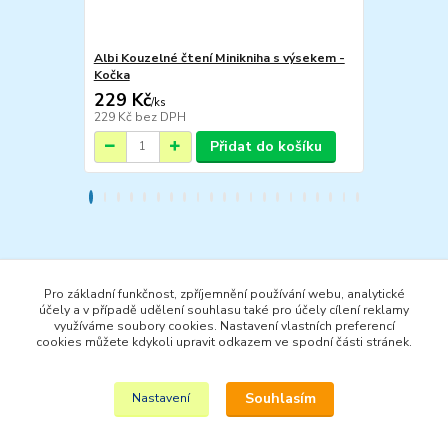
Albi Kouzelné čtení Minikniha s výsekem -
Albi Kouzeln
Kočka
Dinosaurus
229 Kč
229 Kč
/
ks
/
ks
229 Kč
bez DPH
229 Kč
bez 
Přidat do košíku
Zboží zařazeno v kategoriích
Pro základní funkčnost, zpříjemnění používání webu, analytické
INTERAKTIVNÍ HRAČKY
účely a v případě udělení souhlasu také pro účely cílení reklamy
využíváme soubory cookies. Nastavení vlastních preferencí
ALBI KOUZELNÉ ČTENÍ
cookies můžete kdykoli upravit odkazem ve spodní části stránek.
DĚTSKÉ KNIHY
Souhlasím
Nastavení