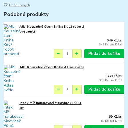
Do oblíbených
Podobné produkty
Albi Kouzelné čtení Kniha Když roboti
brebentí
349 Kč
/
ks
349 Kč
bez DPH
Přidat do košíku
Albi Kouzelné čtení Kniha Atlas světa
339 Kč
/
ks
339 Kč
bez DPH
Přidat do košíku
Intex Míč nafukovací Medvídek Pů 51
cm
69 Kč
/
ks
57 Kč
bez DPH