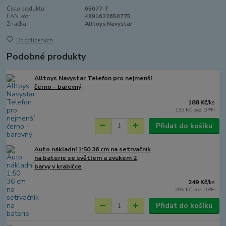
Číslo produktu:
65077-T
EAN kód:
4891622650775
Značka:
Alltoys Navystar
Do oblíbených
Podobné produkty
Alltoys Navystar Telefon pro nejmenší
černo - barevný
188 Kč
/
ks
155 Kč
bez DPH
Přidat do košíku
Auto nákladní 1:50 36 cm na setrvačník
na baterie se světlem a zvukem 2
barvy v krabičce
249 Kč
/
ks
206 Kč
bez DPH
Přidat do košíku