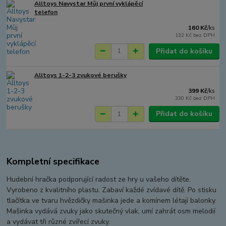
Alltoys Navystar Můj první vyklápěcí
telefon
160 Kč
/
ks
132 Kč
bez DPH
Přidat do košíku
Alltoys 1-2-3 zvukové berušky
399 Kč
/
ks
330 Kč
bez DPH
Přidat do košíku
Kompletní specifikace
Hudební hračka podporující radost ze hry u vašeho dítěte.
Vyrobeno z kvalitního plastu. Zabaví každé zvídavé dítě. Po stisku
tlačítka ve tvaru hvězdičky mašinka jede a komínem létají balonky.
Mašinka vydává zvuky jako skutečný vlak, umí zahrát osm melodií
a vydávat tři různé zvířecí zvuky.