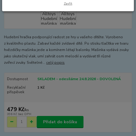
Zavřít
Hudební hračka podporující radost ze hry u vašeho dítěte. Vyrobeno
z kvalitního plastu. Zabaví každé zvídavé dítě. Po stisku tlačítka ve tvaru
hvězdičky mašinka jede a komínem létají balonky. Mašinka vydává zvuky
jako skutečný vlak, umí zahrát osm melodií a vydávat tři různé
zvířecí zvuky. Světelné...
celý popis
Dostupnost
SKLADEM - odesíláme 24.8.2026 - DOVOLENÁ
Recyklační
1 Kč
příspěvek
479 Kč
/
ks
396 Kč
bez DPH
Přidat do košíku