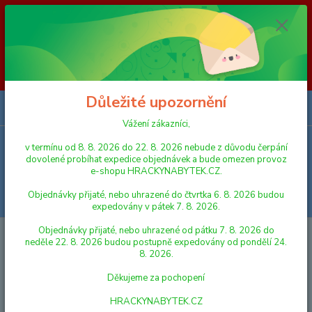
Vážení zákazníci, v termínu od 8. 8. 2026 do 23. 8. 2026 nebude z
důvodu čerpání dovolené probíhat expedice objednávek a bude omezen
provoz e-shopu HRACKYNABYTEK.CZ. Objednávky přijaté, nebo
uhrazené do čtvrtka 6. 8. 2026 budou expedovány v pátek 7. 8. 2026.
Objednávky přijaté, nebo uhrazené od pátku 7. 8. 2026 do neděle 23. 8.
2026 budou postupně expedovány od pondělí 24. 8. 2026. Děkujeme za
pochopení HRACKYNABYTEK.CZ
Důležité upozornění
0
ks
za
0,00 Kč
Vážení zákazníci,
v termínu od 8. 8. 2026 do 22. 8. 2026 nebude z důvodu čerpání
Menu
dovolené probíhat expedice objednávek a bude omezen provoz
e-shopu HRACKYNABYTEK.CZ.
Objednávky přijaté, nebo uhrazené do čtvrtka 6. 8. 2026 budou
Hledat
expedovány v pátek 7. 8. 2026.
Objednávky přijaté, nebo uhrazené od pátku 7. 8. 2026 do
Úvod
PRO NEJMENŠÍ
INTERAKTIVNÍ A HUDEBNÍ HRAČKY
Alltoys
neděle 22. 8. 2026 budou postupně expedovány od pondělí 24.
Hudební mašinka
8. 2026.
Alltoys Hudební mašinka
Děkujeme za pochopení
HRACKYNABYTEK.CZ