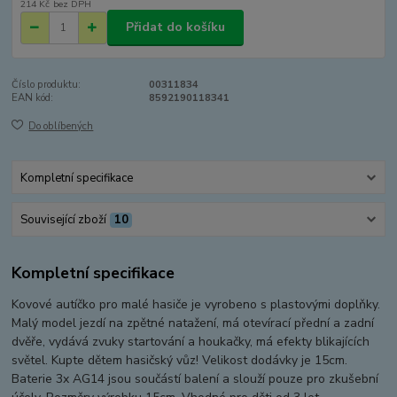
214 Kč
bez DPH
Přidat do košíku
Číslo produktu:
00311834
EAN kód:
8592190118341
Do oblíbených
Kompletní specifikace
Související zboží
10
Kompletní specifikace
Kovové autíčko pro malé hasiče je vyrobeno s plastovými doplňky.
Malý model jezdí na zpětné natažení, má otevírací přední a zadní
dvěře, vydává zvuky startování a houkačky, má efekty blikajících
světel. Kupte dětem hasičský vůz! Velikost dodávky je 15cm.
Baterie 3x AG14 jsou součástí balení a slouží pouze pro zkušební