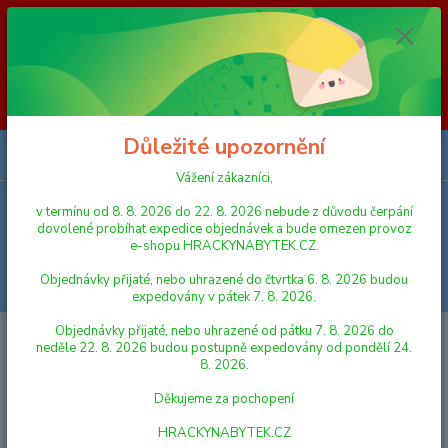
Vážení zákazníci, v termínu od 8. 8. 2026 do 23. 8. 2026 nebude z
důvodu čerpání dovolené probíhat expedice objednávek a bude omezen
provoz e-shopu HRACKYNABYTEK.CZ. Objednávky přijaté, nebo
uhrazené do čtvrtka 6. 8. 2026 budou expedovány v pátek 7. 8. 2026.
Objednávky přijaté, nebo uhrazené od pátku 7. 8. 2026 do neděle 23. 8.
2026 budou postupně expedovány od pondělí 24. 8. 2026. Děkujeme za
pochopení HRACKYNABYTEK.CZ
Důležité upozornění
0
ks
za
0,00 Kč
Vážení zákazníci,
v termínu od 8. 8. 2026 do 22. 8. 2026 nebude z důvodu čerpání
Menu
dovolené probíhat expedice objednávek a bude omezen provoz
e-shopu HRACKYNABYTEK.CZ.
Objednávky přijaté, nebo uhrazené do čtvrtka 6. 8. 2026 budou
Hledat
expedovány v pátek 7. 8. 2026.
Objednávky přijaté, nebo uhrazené od pátku 7. 8. 2026 do
Úvod
AUTA, LODĚ, LETADLA
Auto hasiči kov/plast 15 cm na baterie se
neděle 22. 8. 2026 budou postupně expedovány od pondělí 24.
světlem se zvukem na zpětné natažení
8. 2026.
Auto hasiči kov/plast 15 cm na
Děkujeme za pochopení
baterie se světlem se zvukem na
HRACKYNABYTEK.CZ