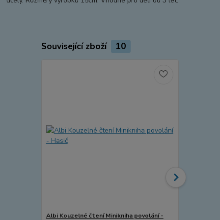
účely. Rozměry výrobku 15cm. Vhodné pro děti od 3 let.
Související zboží
10
Albi Kouzelné čtení Minikniha povolání -
Alltoys Hals