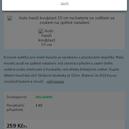
zpětné natažení
Zavřít
Kovové autíčko pro malé hasiče je vyrobeno s plastovými doplňky. Malý
model jezdí na zpětné natažení, má otevírací přední a zadní dvěře,
vydává zvuky startování a houkačky, má efekty blikajících světel. Kupte
dětem hasičský vůz! Velikost dodávky je 15cm. Baterie 3x AG14 jsou
součástí balení a slouží...
celý popis
Dostupnost
SKLADEM
Recyklační
1 Kč
příspěvek
259 Kč
/
ks