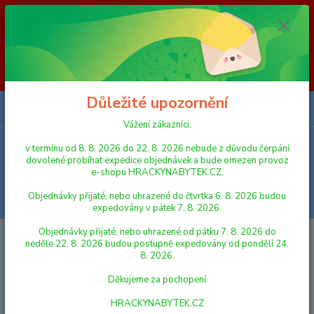
Vážení zákazníci, v termínu od 8. 8. 2026 do 23. 8. 2026 nebude z
důvodu čerpání dovolené probíhat expedice objednávek a bude omezen
provoz e-shopu HRACKYNABYTEK.CZ. Objednávky přijaté, nebo
uhrazené do čtvrtka 6. 8. 2026 budou expedovány v pátek 7. 8. 2026.
Objednávky přijaté, nebo uhrazené od pátku 7. 8. 2026 do neděle 23. 8.
2026 budou postupně expedovány od pondělí 24. 8. 2026. Děkujeme za
pochopení HRACKYNABYTEK.CZ
Důležité upozornění
0
ks
za
0,00 Kč
Vážení zákazníci,
v termínu od 8. 8. 2026 do 22. 8. 2026 nebude z důvodu čerpání
Menu
dovolené probíhat expedice objednávek a bude omezen provoz
e-shopu HRACKYNABYTEK.CZ.
Objednávky přijaté, nebo uhrazené do čtvrtka 6. 8. 2026 budou
Hledat
expedovány v pátek 7. 8. 2026.
Objednávky přijaté, nebo uhrazené od pátku 7. 8. 2026 do
Úvod
AUTA, LODĚ, LETADLA
Auto policie kov/plast 15cm na baterie se
neděle 22. 8. 2026 budou postupně expedovány od pondělí 24.
světlem se zvukem na zpětné natažení
8. 2026.
Auto policie kov/plast 15cm na
Děkujeme za pochopení
baterie se světlem se zvukem na
HRACKYNABYTEK.CZ