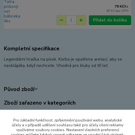
79 Kč
/
ks
65 Kč
bez DPH
Přidat do košíku
Kompletní specifikace
Legendární hračka na písek. Korba je opatřena aretací, aby se
nesklápěla, když nechcete. Vhodná pro kluky od tří let.
Původ zboží
Zboží zařazeno v kategoriích
AUTA, LODĚ, LETADLA
Pro základní funkčnost, zpříjemnění používání webu, analytické
HRAČKY NA VEN A SPORT
účely a v případě udělení souhlasu také pro účely cílení reklamy
využíváme soubory cookies. Nastavení vlastních preferencí
NÁKLADNÍ AUTA
cookies můžete kdykoli upravit odkazem ve spodní části stránek.