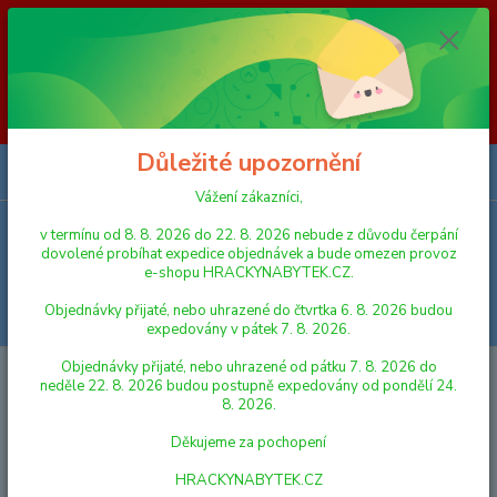
Vážení zákazníci, v termínu od 8. 8. 2026 do 23. 8. 2026 nebude z
důvodu čerpání dovolené probíhat expedice objednávek a bude omezen
provoz e-shopu HRACKYNABYTEK.CZ. Objednávky přijaté, nebo
uhrazené do čtvrtka 6. 8. 2026 budou expedovány v pátek 7. 8. 2026.
Objednávky přijaté, nebo uhrazené od pátku 7. 8. 2026 do neděle 23. 8.
2026 budou postupně expedovány od pondělí 24. 8. 2026. Děkujeme za
pochopení HRACKYNABYTEK.CZ
Důležité upozornění
0
ks
za
0,00 Kč
Vážení zákazníci,
v termínu od 8. 8. 2026 do 22. 8. 2026 nebude z důvodu čerpání
Menu
dovolené probíhat expedice objednávek a bude omezen provoz
e-shopu HRACKYNABYTEK.CZ.
Objednávky přijaté, nebo uhrazené do čtvrtka 6. 8. 2026 budou
Hledat
expedovány v pátek 7. 8. 2026.
Objednávky přijaté, nebo uhrazené od pátku 7. 8. 2026 do
Úvod
AUTA, LODĚ, LETADLA
Dino Tatra 148 Khaki 73 cm - vojenská
neděle 22. 8. 2026 budou postupně expedovány od pondělí 24.
8. 2026.
Dino Tatra 148 Khaki 73 cm -
Děkujeme za pochopení
vojenská
HRACKYNABYTEK.CZ