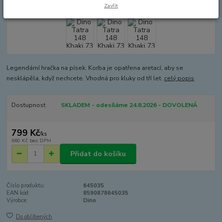
Zavřít
Legendární hračka na písek. Korba je opatřena aretací, aby se
nesklápěla, když nechcete. Vhodná pro kluky od tří let.
celý popis
Dostupnost
SKLADEM - odesíláme 24.8.2026 - DOVOLENÁ
799 Kč
/
ks
660 Kč
bez DPH
Přidat do košíku
Číslo produktu:
645035
EAN kód:
8590878645035
Výrobce:
Dino
Do oblíbených