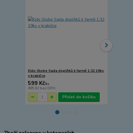
Kids Globe Sada doplňků k farmě 1:32 19ks
Kids Globe 
v krabičce
skládací 156
599 Kč
299 Kč
/
ks
/
ks
495 Kč
bez DPH
247 Kč
bez 
Přidat do košíku