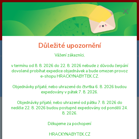
Vážení zákazníci, v termínu od 8. 8. 2026 do 23. 8. 2026 nebude z
důvodu čerpání dovolené probíhat expedice objednávek a bude omezen
provoz e-shopu HRACKYNABYTEK.CZ. Objednávky přijaté, nebo
uhrazené do čtvrtka 6. 8. 2026 budou expedovány v pátek 7. 8. 2026.
Objednávky přijaté, nebo uhrazené od pátku 7. 8. 2026 do neděle 23. 8.
2026 budou postupně expedovány od pondělí 24. 8. 2026. Děkujeme za
pochopení HRACKYNABYTEK.CZ
Důležité upozornění
0
ks
za
0,00 Kč
Vážení zákazníci,
v termínu od 8. 8. 2026 do 22. 8. 2026 nebude z důvodu čerpání
Menu
dovolené probíhat expedice objednávek a bude omezen provoz
e-shopu HRACKYNABYTEK.CZ.
Objednávky přijaté, nebo uhrazené do čtvrtka 6. 8. 2026 budou
Hledat
expedovány v pátek 7. 8. 2026.
Objednávky přijaté, nebo uhrazené od pátku 7. 8. 2026 do
Úvod
FIGURKY A ZVÍŘÁTKA
Kids Globe 610188 Horses stáj pro koně
neděle 22. 8. 2026 budou postupně expedovány od pondělí 24.
dřevěná 62x43x22cm 1:32 růžová v krabičce
8. 2026.
Kids Globe 610188 Horses stáj
Děkujeme za pochopení
pro koně dřevěná 62x43x22cm
HRACKYNABYTEK.CZ