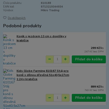
Číslo produktu:
610188
EAN kód:
8713219344934
Výrobce:
Mikro Trading
Do oblíbených
Podobné produkty
Koník s jezdcem 13 cm s doplňky v
krabičce
299 Kč
/
ks
247 Kč
bez DPH
Přidat do košíku
Kids Globe Farming 610167 Stáj pro
koně s dílnou dřevěná 51x40,5x27cm
1:24 v krabičce
899 Kč
/
ks
743 Kč
bez DPH
Přidat do košíku