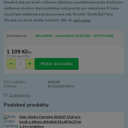
Dřevěná stáj pro koně s růžovou střechou a pohyblivými prvky. Koně jsou
nádherná stvoření, která potřebují svůj prostor pro odpočinek. K tomu
slouží tato nádherná a propracovaná stáj. Rozměr: 51x40,5x27,5cm.
Vhodné pro koně značky Schleich. Věk: 3+
celý popis
Dostupnost
SKLADEM - odesíláme 24.8.2026 - DOVOLENÁ
1 109 Kč
/
ks
917 Kč
bez DPH
Přidat do košíku
Číslo produktu:
610168
EAN kód:
8713219334874
Do oblíbených
Podobné produkty
Kids Globe Farming 610167 Stáj pro
koně s dílnou dřevěná 51x40,5x27cm
1:24 v krabičce