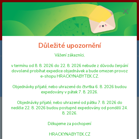
Vážení zákazníci, v termínu od 8. 8. 2026 do 23. 8. 2026 nebude z
důvodu čerpání dovolené probíhat expedice objednávek a bude omezen
provoz e-shopu HRACKYNABYTEK.CZ. Objednávky přijaté, nebo
uhrazené do čtvrtka 6. 8. 2026 budou expedovány v pátek 7. 8. 2026.
Objednávky přijaté, nebo uhrazené od pátku 7. 8. 2026 do neděle 23. 8.
2026 budou postupně expedovány od pondělí 24. 8. 2026. Děkujeme za
pochopení HRACKYNABYTEK.CZ
Důležité upozornění
0
ks
za
0,00 Kč
Vážení zákazníci,
v termínu od 8. 8. 2026 do 22. 8. 2026 nebude z důvodu čerpání
Menu
dovolené probíhat expedice objednávek a bude omezen provoz
e-shopu HRACKYNABYTEK.CZ.
Objednávky přijaté, nebo uhrazené do čtvrtka 6. 8. 2026 budou
Hledat
expedovány v pátek 7. 8. 2026.
Objednávky přijaté, nebo uhrazené od pátku 7. 8. 2026 do
Úvod
FIGURKY A ZVÍŘÁTKA
SCHLEICH
Kids Globe 610168 dřevěné
neděle 22. 8. 2026 budou postupně expedovány od pondělí 24.
koňské stáje s dílnou 1:24
8. 2026.
Kids Globe 610168 dřevěné
Děkujeme za pochopení
koňské stáje s dílnou 1:24
HRACKYNABYTEK.CZ