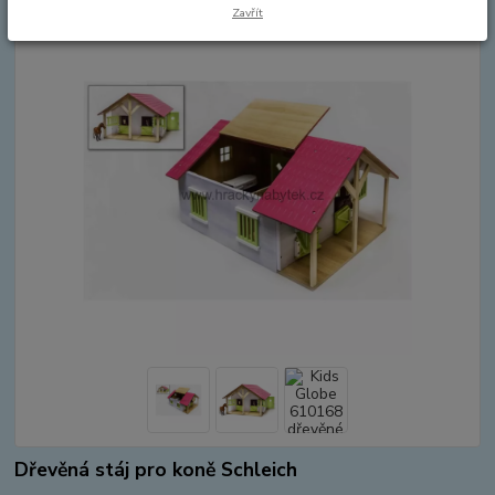
Zavřít
Dřevěná stáj pro koně Schleich