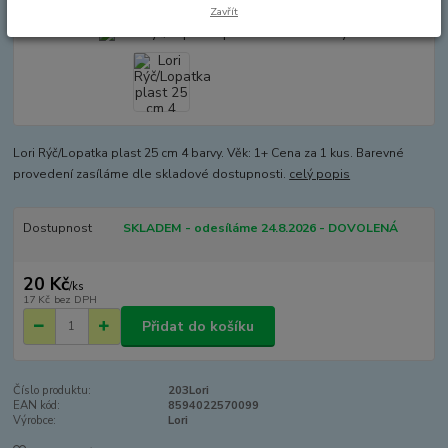
Zavřít
Lori Rýč/Lopatka plast 25 cm 4 barvy. Věk: 1+ Cena za 1 kus. Barevné
provedení zasíláme dle skladové dostupnosti.
celý popis
Dostupnost
SKLADEM - odesíláme 24.8.2026 - DOVOLENÁ
20 Kč
/
ks
17 Kč
bez DPH
Přidat do košíku
Číslo produktu:
203Lori
EAN kód:
8594022570099
Výrobce:
Lori