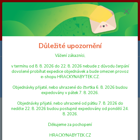
Vážení zákazníci, v termínu od 8. 8. 2026 do 23. 8. 2026 nebude z
důvodu čerpání dovolené probíhat expedice objednávek a bude omezen
provoz e-shopu HRACKYNABYTEK.CZ. Objednávky přijaté, nebo
uhrazené do čtvrtka 6. 8. 2026 budou expedovány v pátek 7. 8. 2026.
Objednávky přijaté, nebo uhrazené od pátku 7. 8. 2026 do neděle 23. 8.
2026 budou postupně expedovány od pondělí 24. 8. 2026. Děkujeme za
pochopení HRACKYNABYTEK.CZ
Důležité upozornění
0
ks
za
0,00 Kč
Vážení zákazníci,
v termínu od 8. 8. 2026 do 22. 8. 2026 nebude z důvodu čerpání
Menu
dovolené probíhat expedice objednávek a bude omezen provoz
e-shopu HRACKYNABYTEK.CZ.
Objednávky přijaté, nebo uhrazené do čtvrtka 6. 8. 2026 budou
Hledat
expedovány v pátek 7. 8. 2026.
Objednávky přijaté, nebo uhrazené od pátku 7. 8. 2026 do
Úvod
HRAČKY NA VEN A SPORT
PÍSKOVIŠTĚ
Lori Rýč/Lopatka
neděle 22. 8. 2026 budou postupně expedovány od pondělí 24.
plast 25 cm 4 barvy
8. 2026.
Lori Rýč/Lopatka plast 25 cm 4
Děkujeme za pochopení
barvy
HRACKYNABYTEK.CZ