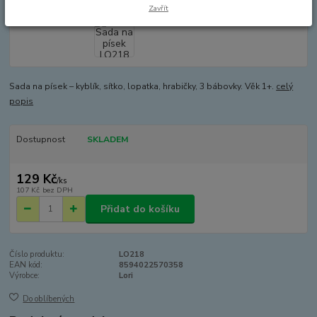
Zavřít
Sada na písek – kyblík, sítko, lopatka, hrabičky, 3 bábovky. Věk 1+.
celý
popis
Dostupnost
SKLADEM
129 Kč
/
ks
107 Kč
bez DPH
Přidat do košíku
Číslo produktu:
LO218
EAN kód:
8594022570358
Výrobce:
Lori
Do oblíbených