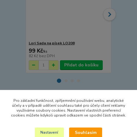
Lori Sada na písek LO208
Lori Lopatk
99 Kč
20 Kč
/
ks
/
ks
82 Kč
bez DPH
17 Kč
bez D
Přidat do košíku
Pro základní funkčnost, zpříjemnění používání webu, analytické
Zboží zařazeno v kategoriích
účely a v případě udělení souhlasu také pro účely cílení reklamy
využíváme soubory cookies. Nastavení vlastních preferencí
HRAČKY NA VEN A SPORT
cookies můžete kdykoli upravit odkazem ve spodní části stránek.
PÍSKOVIŠTĚ
Souhlasím
Nastavení