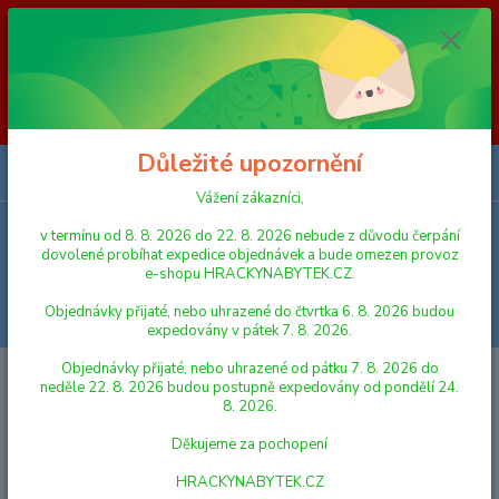
Vážení zákazníci, v termínu od 8. 8. 2026 do 23. 8. 2026 nebude z
důvodu čerpání dovolené probíhat expedice objednávek a bude omezen
provoz e-shopu HRACKYNABYTEK.CZ. Objednávky přijaté, nebo
uhrazené do čtvrtka 6. 8. 2026 budou expedovány v pátek 7. 8. 2026.
Objednávky přijaté, nebo uhrazené od pátku 7. 8. 2026 do neděle 23. 8.
2026 budou postupně expedovány od pondělí 24. 8. 2026. Děkujeme za
pochopení HRACKYNABYTEK.CZ
Důležité upozornění
0
ks
za
0,00 Kč
Vážení zákazníci,
v termínu od 8. 8. 2026 do 22. 8. 2026 nebude z důvodu čerpání
Menu
dovolené probíhat expedice objednávek a bude omezen provoz
e-shopu HRACKYNABYTEK.CZ.
Objednávky přijaté, nebo uhrazené do čtvrtka 6. 8. 2026 budou
Hledat
expedovány v pátek 7. 8. 2026.
Objednávky přijaté, nebo uhrazené od pátku 7. 8. 2026 do
Úvod
HRAČKY NA VEN A SPORT
PÍSKOVIŠTĚ
Lori Sada na písek
neděle 22. 8. 2026 budou postupně expedovány od pondělí 24.
LO218
8. 2026.
Lori Sada na písek LO218
Děkujeme za pochopení
HRACKYNABYTEK.CZ