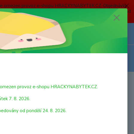
 a bude omezen provoz e-shopu HRACKYNABYTEK.CZ. Objednávky
 7. 8. 2026 do neděle 23. 8. 2026 budou postupně expedovány od
Z
Přihlášení
0
ks
za
0,00 Kč
bude omezen provoz e-shopu HRACKYNABYTEK.CZ.
tek 7. 8. 2026.
pedovány od pondělí 24. 8. 2026.
ní dětský míč 23 cm s licencí Plameňák. Vyrobeno ve Španělsku.
a 1 ks. Věk: 3+
celý popis