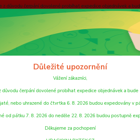
nebude z důvodu čerpání dovolené probíhat expedice objednávek
 v pátek 7. 8. 2026. Objednávky přijaté, nebo uhrazené od pátku
pondělí 24. 8. 2026. Děkujeme za pochopení HRACKYNABYTEK.C
ODMÍNKY
ZÁSADY OCHRANY OSOBNÍCH ÚDAJŮ
REKLAMAČNÍ ŘÁD
Hledat
Důležité upozornění
Vážení zákazníci,
HRAČKY NA VEN A SPORT
MÍČE A MÍČKY
Míč Plameňák 23 cm
de z důvodu čerpání dovolené probíhat expedice objednávek a 
Plameňák 23 cm
jaté, nebo uhrazené do čtvrtka 6. 8. 2026 budou expedovány v pá
né od pátku 7. 8. 2026 do neděle 22. 8. 2026 budou postupně ex
Kvalit
Cena z
Děkujeme za pochopení