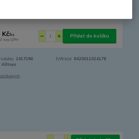
tupnost
SKLADEM - odesíláme 24.8.2026 -
DOVOLENÁ
 Kč
/
ks
Přidat do košíku
Kč
bez DPH
roduktu:
2417UNI
EAN kód:
8420011024178
Alltoys
oblíbených