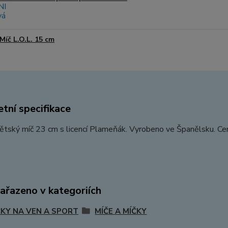
Míč L.O.L. 15 cm
tní specifikace
dětský míč 23 cm s licencí Plameňák. Vyrobeno ve Španělsku. Ce
zařazeno v kategoriích
KY NA VEN A SPORT
MÍČE A MÍČKY