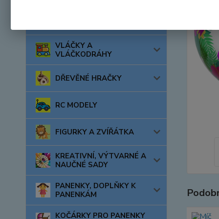
AUTA, LODĚ, LETADLA
VLÁČKY A
VLÁČKODRÁHY
DŘEVĚNÉ HRAČKY
RC MODELY
FIGURKY A ZVÍŘÁTKA
KREATIVNÍ, VÝTVARNÉ A
NAUČNÉ SADY
PANENKY, DOPLŇKY K
Podobn
PANENKÁM
KOČÁRKY PRO PANENKY