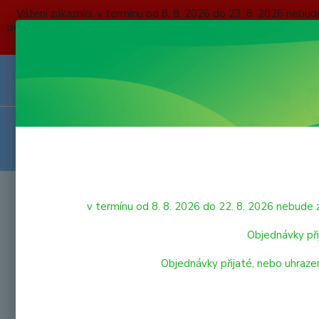
Vážení zákazníci, v termínu od 8. 8. 2026 do 23. 8. 2026 
přijaté, nebo uhrazené do čtvrtka 6. 8. 2026 budou expedovány
O NÁS
KONTAKTY
DOPRAVA A PLATBA
OBCHODNÍ P
VRÁCENÍ ZBOŽÍ
HRAČKY
Úvod
v termínu od 8. 8. 2026 do 22. 8. 2026 nebu
Míč 
LEGO
Objednávky při
Objednávky přijaté, nebo uhraze
VÝPRODEJ HRAČEK
PRO NEJMENŠÍ