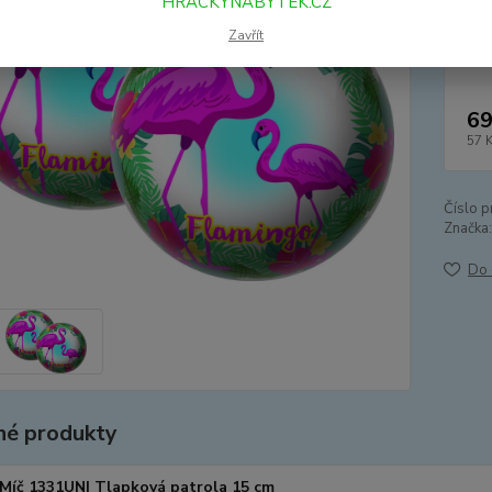
HRACKYNABYTEK.CZ
Dos
Zavřít
69
57 
Číslo p
Značka:
Do 
é produkty
Míč 1331UNI Tlapková patrola 15 cm