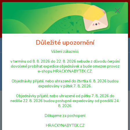
Vážení zákazníci, v termínu od 8. 8. 2026 do 23. 8. 2026 nebude z
důvodu čerpání dovolené probíhat expedice objednávek a bude omezen
provoz e-shopu HRACKYNABYTEK.CZ. Objednávky přijaté, nebo
uhrazené do čtvrtka 6. 8. 2026 budou expedovány v pátek 7. 8. 2026.
Objednávky přijaté, nebo uhrazené od pátku 7. 8. 2026 do neděle 23. 8.
2026 budou postupně expedovány od pondělí 24. 8. 2026. Děkujeme za
pochopení HRACKYNABYTEK.CZ
Důležité upozornění
0
ks
za
0,00 Kč
Vážení zákazníci,
v termínu od 8. 8. 2026 do 22. 8. 2026 nebude z důvodu čerpání
Menu
dovolené probíhat expedice objednávek a bude omezen provoz
e-shopu HRACKYNABYTEK.CZ.
Objednávky přijaté, nebo uhrazené do čtvrtka 6. 8. 2026 budou
Hledat
expedovány v pátek 7. 8. 2026.
Objednávky přijaté, nebo uhrazené od pátku 7. 8. 2026 do
Úvod
AUTA, LODĚ, LETADLA
Mikro Trading Nákladní vozidlo vojenské
neděle 22. 8. 2026 budou postupně expedovány od pondělí 24.
kov 12 cm 1:55 zpětný chod 4 druhy
8. 2026.
Mikro Trading Nákladní vozidlo
Děkujeme za pochopení
vojenské kov 12 cm 1:55 zpětný
HRACKYNABYTEK.CZ