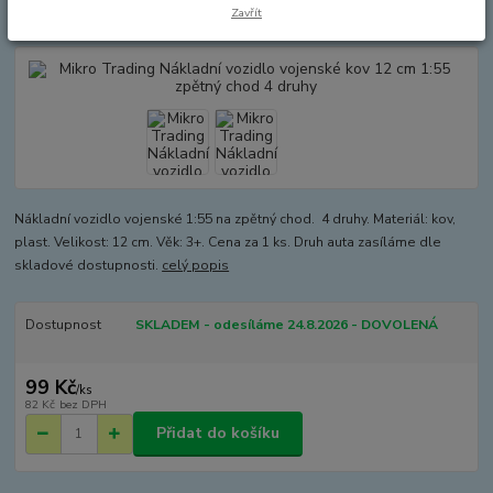
chod 4 druhy
Zavřít
Nákladní vozidlo vojenské 1:55 na zpětný chod. 4 druhy. Materiál: kov,
plast. Velikost: 12 cm. Věk: 3+. Cena za 1 ks. Druh auta zasíláme dle
skladové dostupnosti.
celý popis
Dostupnost
SKLADEM - odesíláme 24.8.2026 - DOVOLENÁ
99 Kč
/
ks
82 Kč
bez DPH
Přidat do košíku