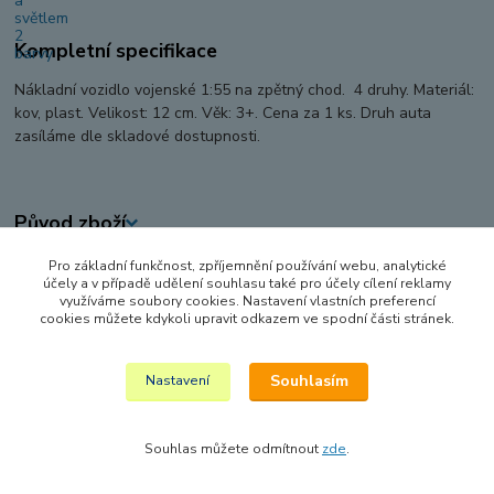
Kompletní specifikace
Nákladní vozidlo vojenské 1:55 na zpětný chod. 4 druhy. Materiál:
kov, plast. Velikost: 12 cm. Věk: 3+. Cena za 1 ks. Druh auta
zasíláme dle skladové dostupnosti.
Původ zboží
Pro základní funkčnost, zpříjemnění používání webu, analytické
Zboží zařazeno v kategoriích
účely a v případě udělení souhlasu také pro účely cílení reklamy
využíváme soubory cookies. Nastavení vlastních preferencí
AUTA, LODĚ, LETADLA
cookies můžete kdykoli upravit odkazem ve spodní části stránek.
VOJENSKÁ TECHNIKA
Souhlasím
Nastavení
Souhlas můžete odmítnout
zde
.
Vytvořeno na
Eshop-rychle.cz