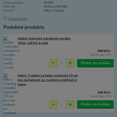
Číslo produktu:
65788
EAN kód:
8592117657885
Dovozce:
Mikro Trading
Do oblíbených
Podobné produkty
Dickie Vojenské zásahové vozidlo
33cm, světlo a zvuk
598 Kč
/
ks
494 Kč
bez DPH
Přidat do košíku
Mikro Trading Letadlo vojenské 19 cm
kov na baterie se zvukem a světlem 2
barvy
199 Kč
/
ks
164 Kč
bez DPH
Přidat do košíku