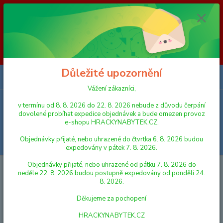
Vážení zákazníci, v termínu od 8. 8. 2026 do 23. 8. 2026 nebude z
důvodu čerpání dovolené probíhat expedice objednávek a bude omezen
provoz e-shopu HRACKYNABYTEK.CZ. Objednávky přijaté, nebo
uhrazené do čtvrtka 6. 8. 2026 budou expedovány v pátek 7. 8. 2026.
Objednávky přijaté, nebo uhrazené od pátku 7. 8. 2026 do neděle 23. 8.
2026 budou postupně expedovány od pondělí 24. 8. 2026. Děkujeme za
pochopení HRACKYNABYTEK.CZ
Důležité upozornění
0
ks
za
0,00 Kč
Vážení zákazníci,
v termínu od 8. 8. 2026 do 22. 8. 2026 nebude z důvodu čerpání
Menu
dovolené probíhat expedice objednávek a bude omezen provoz
e-shopu HRACKYNABYTEK.CZ.
Objednávky přijaté, nebo uhrazené do čtvrtka 6. 8. 2026 budou
Hledat
expedovány v pátek 7. 8. 2026.
Objednávky přijaté, nebo uhrazené od pátku 7. 8. 2026 do
Úvod
HRY A HLAVOLAMY
KARTY A KARETNÍ HRY
Mindok 50
neděle 22. 8. 2026 budou postupně expedovány od pondělí 24.
našich ptáků
8. 2026.
Mindok 50 našich ptáků
Děkujeme za pochopení
HRACKYNABYTEK.CZ