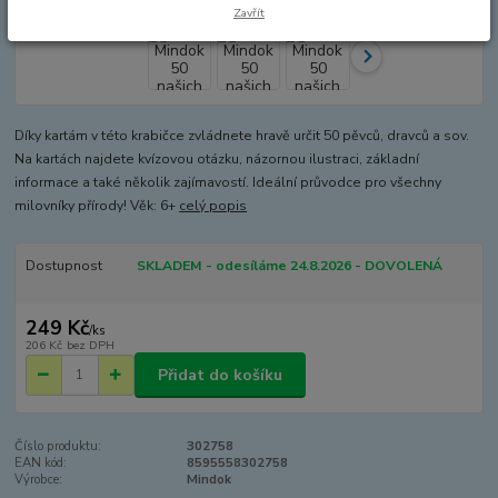
Zavřít
Díky kartám v této krabičce zvládnete hravě určit 50 pěvců, dravců a sov.
Na kartách najdete kvízovou otázku, názornou ilustraci, základní
informace a také několik zajímavostí. Ideální průvodce pro všechny
milovníky přírody! Věk: 6+
celý popis
Dostupnost
SKLADEM - odesíláme 24.8.2026 - DOVOLENÁ
249 Kč
/
ks
206 Kč
bez DPH
Přidat do košíku
Číslo produktu:
302758
EAN kód:
8595558302758
Výrobce:
Mindok