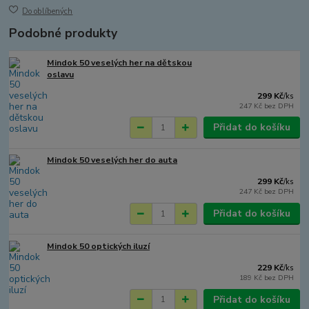
Do oblíbených
Podobné produkty
Mindok 50 veselých her na dětskou
oslavu
299 Kč
/
ks
247 Kč
bez DPH
Přidat do košíku
Mindok 50 veselých her do auta
299 Kč
/
ks
247 Kč
bez DPH
Přidat do košíku
Mindok 50 optických iluzí
229 Kč
/
ks
189 Kč
bez DPH
Přidat do košíku