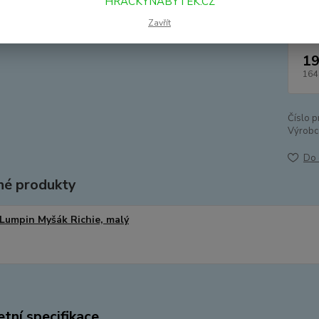
HRACKYNABYTEK.CZ
Zavřít
19
164
Číslo p
Výrobc
Do 
é produkty
Lumpin Myšák Richie, malý
tní specifikace