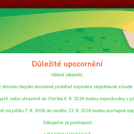
nebude z důvodu čerpání dovolené probíhat expedice objednávek
 v pátek 7. 8. 2026. Objednávky přijaté, nebo uhrazené od pátku
pondělí 24. 8. 2026. Děkujeme za pochopení HRACKYNABYTEK.C
ODMÍNKY
ZÁSADY OCHRANY OSOBNÍCH ÚDAJŮ
REKLAMAČNÍ ŘÁD
Hledat
Důležité upozornění
Vážení zákazníci,
PLYŠOVÉ HRAČKY
ZVÍŘÁTKA
Plyš Myš 18 cm
de z důvodu čerpání dovolené probíhat expedice objednávek a 
 Myš 18 cm
jaté, nebo uhrazené do čtvrtka 6. 8. 2026 budou expedovány v pá
né od pátku 7. 8. 2026 do neděle 22. 8. 2026 budou postupně ex
Plyš M
Děkujeme za pochopení
Dos