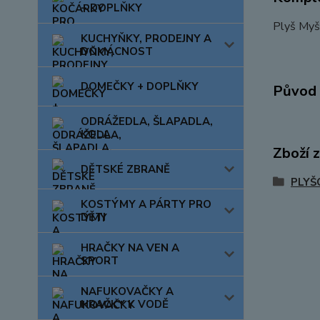
+ DOPLŇKY
Plyš Myš
KUCHYŇKY, PRODEJNY A
DOMÁCNOST
DOMEČKY + DOPLŇKY
Původ 
ODRÁŽEDLA, ŠLAPADLA,
KOLA
Zboží 
DĚTSKÉ ZBRANĚ
PLYŠ
KOSTÝMY A PÁRTY PRO
DĚTI
HRAČKY NA VEN A
SPORT
NAFUKOVAČKY A
HRAČKY K VODĚ