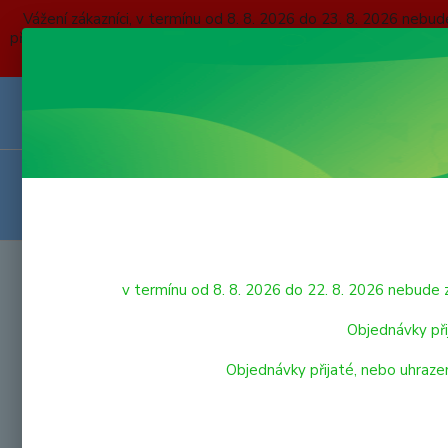
Vážení zákazníci, v termínu od 8. 8. 2026 do 23. 8. 2026 
přijaté, nebo uhrazené do čtvrtka 6. 8. 2026 budou expedovány
O NÁS
KONTAKTY
DOPRAVA A PLATBA
OBCHODNÍ P
VRÁCENÍ ZBOŽÍ
HRAČKY
Úvod
v termínu od 8. 8. 2026 do 22. 8. 2026 nebu
Plyš
LEGO
Objednávky při
Objednávky přijaté, nebo uhraze
VÝPRODEJ HRAČEK
PRO NEJMENŠÍ