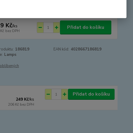
DOVOLENÁ
9 Kč
/
ks
Přidat do košíku
 Kč
bez DPH
roduktu:
186819
EAN kód:
4028667186819
e:
Lamps
oblíbených
Přidat do košíku
249 Kč
/
ks
206 Kč
bez DPH