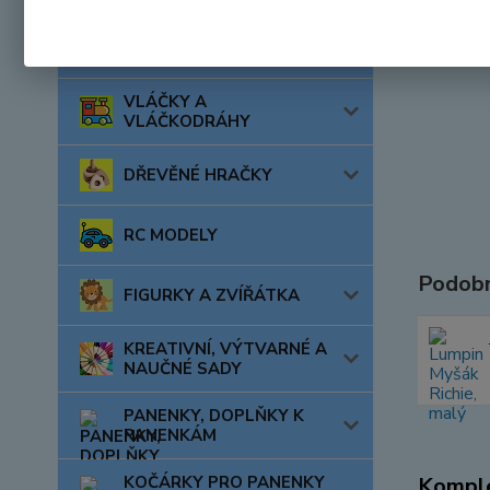
AUTA, LODĚ, LETADLA
VLÁČKY A
VLÁČKODRÁHY
DŘEVĚNÉ HRAČKY
RC MODELY
Podobn
FIGURKY A ZVÍŘÁTKA
KREATIVNÍ, VÝTVARNÉ A
NAUČNÉ SADY
PANENKY, DOPLŇKY K
PANENKÁM
KOČÁRKY PRO PANENKY
Komple