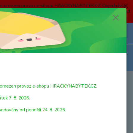
 a bude omezen provoz e-shopu HRACKYNABYTEK.CZ. Objednávky
 7. 8. 2026 do neděle 23. 8. 2026 budou postupně expedovány od
Z
Přihlášení
0
ks
za
0,00 Kč
bude omezen provoz e-shopu HRACKYNABYTEK.CZ.
tek 7. 8. 2026.
pedovány od pondělí 24. 8. 2026.
yš. Velikost cca 17cm bez ocásku. Věk: 0+
celý popis
tupnost
SKLADEM - odesíláme 24.8.2026 -