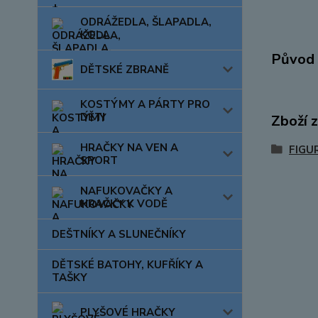
ODRÁŽEDLA, ŠLAPADLA,
KOLA
Původ 
DĚTSKÉ ZBRANĚ
KOSTÝMY A PÁRTY PRO
DĚTI
Zboží 
HRAČKY NA VEN A
FIGU
SPORT
NAFUKOVAČKY A
HRAČKY K VODĚ
DEŠTNÍKY A SLUNEČNÍKY
DĚTSKÉ BATOHY, KUFŘÍKY A
TAŠKY
PLYŠOVÉ HRAČKY