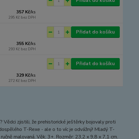
Přidat do košíku
357 Kč
/
ks
295 Kč
bez DPH
Přidat do košíku
355 Kč
/
ks
293 Kč
bez DPH
Přidat do košíku
329 Kč
/
ks
272 Kč
bez DPH
ědci zjistili, že prehistorické ještěrky bojovaly proti
dospělého T-Rexe - ale o to víc je odvážný! Mladý T-
je ručně malovaná. Věk: 3+. Rozměr: 23,2 x 9,8 x 7,1 cm.