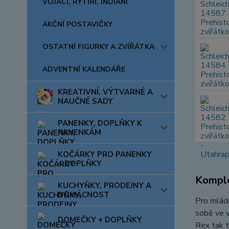
VOJÁCI, RYTÍŘI, INDIÁNI
AKČNÍ POSTAVIČKY
OSTATNÍ FIGURKY A ZVÍŘÁTKA
ADVENTNÍ KALENDÁŘE
KREATIVNÍ, VÝTVARNÉ A
NAUČNÉ SADY
PANENKY, DOPLŇKY K
PANENKÁM
KOČÁRKY PRO PANENKY
+ DOPLŇKY
Komple
KUCHYŇKY, PRODEJNY A
DOMÁCNOST
Pro mládě
sobě ve v
DOMEČKY + DOPLŇKY
Rex tak t