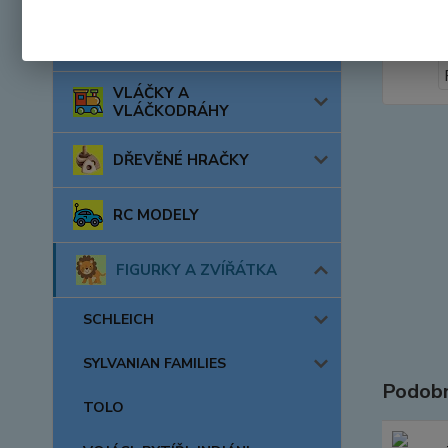
AUTA, LODĚ, LETADLA
VLÁČKY A
VLÁČKODRÁHY
DŘEVĚNÉ HRAČKY
RC MODELY
FIGURKY A ZVÍŘÁTKA
SCHLEICH
SYLVANIAN FAMILIES
Podobn
TOLO