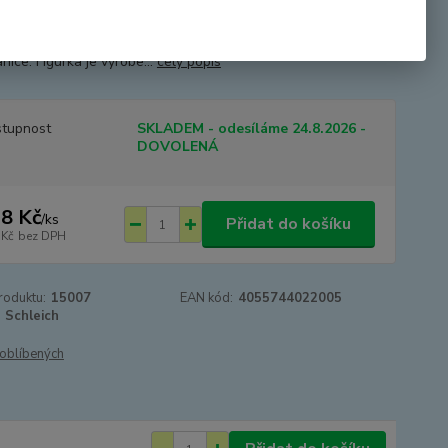
ezi 10-12 lety. V tomto věku měly jen polovinu velikosti
ého T-Rexe - ale o to víc je odvážný! Mladý T-Rex tak testuje
nice. Figurka je vyrobe...
celý popis
tupnost
SKLADEM - odesíláme 24.8.2026 -
DOVOLENÁ
8 Kč
/
ks
Přidat do košíku
 Kč
bez DPH
roduktu:
15007
EAN kód:
4055744022005
Schleich
oblíbených