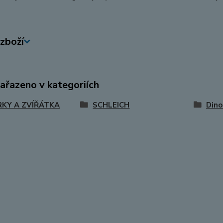
zboží
zařazeno v kategoriích
RKY A ZVÍŘÁTKA
SCHLEICH
Dino