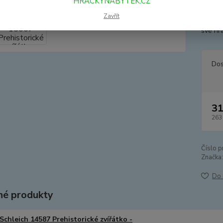
HRACKYNABYTEK.CZ
věku m
Zavřít
dospěl
své hra
Dos
31
263
Číslo p
Značka:
Do 
é produkty
Schleich 14587 Prehistorické zvířátko -