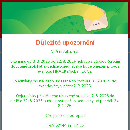
Vážení zákazníci, v termínu od 8. 8. 2026 do 23. 8. 2026 nebude z
důvodu čerpání dovolené probíhat expedice objednávek a bude omezen
provoz e-shopu HRACKYNABYTEK.CZ. Objednávky přijaté, nebo
uhrazené do čtvrtka 6. 8. 2026 budou expedovány v pátek 7. 8. 2026.
Objednávky přijaté, nebo uhrazené od pátku 7. 8. 2026 do neděle 23. 8.
2026 budou postupně expedovány od pondělí 24. 8. 2026. Děkujeme za
pochopení HRACKYNABYTEK.CZ
Důležité upozornění
0
ks
za
0,00 Kč
Vážení zákazníci,
v termínu od 8. 8. 2026 do 22. 8. 2026 nebude z důvodu čerpání
Menu
dovolené probíhat expedice objednávek a bude omezen provoz
e-shopu HRACKYNABYTEK.CZ.
Objednávky přijaté, nebo uhrazené do čtvrtka 6. 8. 2026 budou
Hledat
expedovány v pátek 7. 8. 2026.
Objednávky přijaté, nebo uhrazené od pátku 7. 8. 2026 do
Úvod
FIGURKY A ZVÍŘÁTKA
Schleich 42368 Stáj s klisnou Lusitano
neděle 22. 8. 2026 budou postupně expedovány od pondělí 24.
8. 2026.
Schleich 42368 Stáj s klisnou
Děkujeme za pochopení
Lusitano
HRACKYNABYTEK.CZ