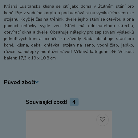
Krásná Lusitanská klisna se cítí jako doma v útulném stání pro
koně. Pije z vodního koryta a pochutnává si na vynikajícím senu ze
stojanu. Když je čas na trénink, dveře jejího stání se otevřou a ona
pomocí ohlávky vyjde ven. Stání má odnímatelnou střechu,
otevírací okna a dveře. Obsahuje nálepky pro zapisování výsledků
jednotlivých koní a ocenění za závody. Sada obsahuje: stání pro
koně, klisna, deka, ohlávka, stojan na seno, vodní žlab, jablko,
růžice, samolepky, montážní návod. Věková kategorie: 3+. Velikost
balení: 17,3 x 19 x 10,8 cm
Původ zboží
Související zboží
4