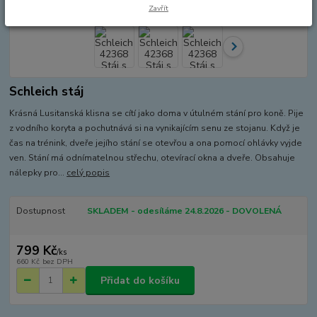
Zavřít
Schleich stáj
Krásná Lusitanská klisna se cítí jako doma v útulném stání pro koně. Pije
z vodního koryta a pochutnává si na vynikajícím senu ze stojanu. Když je
čas na trénink, dveře jejího stání se otevřou a ona pomocí ohlávky vyjde
ven. Stání má odnímatelnou střechu, otevírací okna a dveře. Obsahuje
nálepky pro...
celý popis
Dostupnost
SKLADEM - odesíláme 24.8.2026 - DOVOLENÁ
799 Kč
/
ks
660 Kč
bez DPH
Přidat do košíku