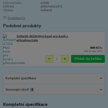
Číslo produktu:
42368
EAN kód:
4055744011672
Výrobce:
Schleich
Do oblíbených
Podobné produkty
Schleich 42104 Mycí kout pro koně s
příslušenstvím
889 Kč
/
ks
735 Kč
bez DPH
Přidat do košíku
Kompletní specifikace
Související zboží
4
Kompletní specifikace