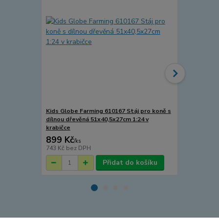
Kids Globe Farming 610167 Stáj pro koně s
Kids Globe 
dílnou dřevěná 51x40,5x27cm 1:24 v
dílnou 1:24
krabičce
899 Kč
1 109 Kč
/
ks
743 Kč
bez DPH
917 Kč
bez 
Přidat do košíku