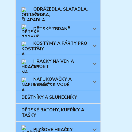
ODRÁŽEDLA, ŠLAPADLA,
KOLA
DĚTSKÉ ZBRANĚ
KOSTÝMY A PÁRTY PRO
DĚTI
HRAČKY NA VEN A
SPORT
NAFUKOVAČKY A
HRAČKY K VODĚ
DEŠTNÍKY A SLUNEČNÍKY
DĚTSKÉ BATOHY, KUFŘÍKY A
TAŠKY
PLYŠOVÉ HRAČKY