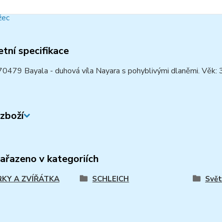
tní specifikace
70479 Bayala - duhová víla Nayara s pohyblivými dlaněmi. Věk: 
zboží
zařazeno v kategoriích
RKY A ZVÍŘÁTKA
SCHLEICH
Svět