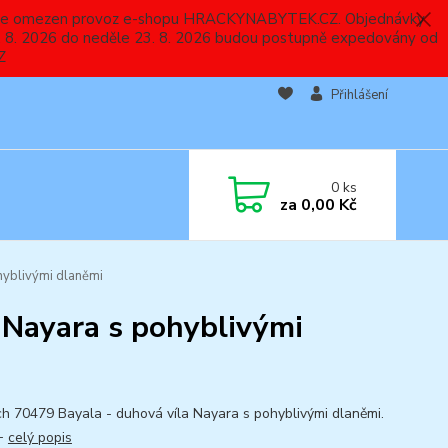
 a bude omezen provoz e-shopu HRACKYNABYTEK.CZ. Objednávky
 7. 8. 2026 do neděle 23. 8. 2026 budou postupně expedovány od
Z
Přihlášení
0
ks
za
0,00 Kč
hyblivými dlaněmi
 Nayara s pohyblivými
ch 70479 Bayala - duhová víla Nayara s pohyblivými dlaněmi.
3+
celý popis