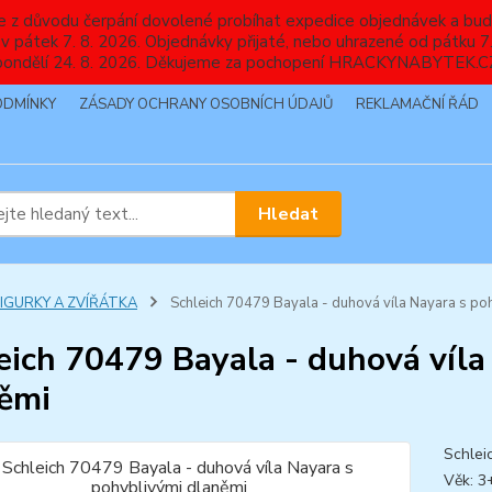
nebude z důvodu čerpání dovolené probíhat expedice objednávek
 v pátek 7. 8. 2026. Objednávky přijaté, nebo uhrazené od pátku
pondělí 24. 8. 2026. Děkujeme za pochopení HRACKYNABYTEK.C
ODMÍNKY
ZÁSADY OCHRANY OSOBNÍCH ÚDAJŮ
REKLAMAČNÍ ŘÁD
Hledat
FIGURKY A ZVÍŘÁTKA
Schleich 70479 Bayala - duhová víla Nayara s po
eich 70479 Bayala - duhová víla
ěmi
Schlei
Věk: 