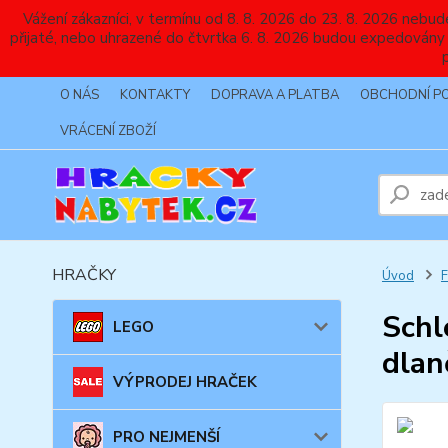
Vážení zákazníci, v termínu od 8. 8. 2026 do 23. 8. 2026 
přijaté, nebo uhrazené do čtvrtka 6. 8. 2026 budou expedovány
O NÁS
KONTAKTY
DOPRAVA A PLATBA
OBCHODNÍ P
VRÁCENÍ ZBOŽÍ
HRAČKY
Úvod
Schl
LEGO
dlan
VÝPRODEJ HRAČEK
PRO NEJMENŠÍ