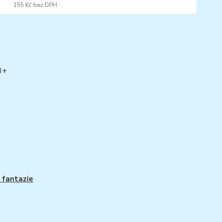
155 Kč
bez DPH
3+
 fantazie