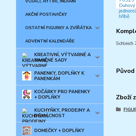
VOJÁCI, RYTÍŘI, INDIÁNI
AKČNÍ POSTAVIČKY
OSTATNÍ FIGURKY A ZVÍŘÁTKA
Komple
ADVENTNÍ KALENDÁŘE
Schleich 
KREATIVNÍ, VÝTVARNÉ A
NAUČNÉ SADY
Původ 
PANENKY, DOPLŇKY K
PANENKÁM
KOČÁRKY PRO PANENKY
Zboží 
+ DOPLŇKY
FIGU
KUCHYŇKY, PRODEJNY A
DOMÁCNOST
DOMEČKY + DOPLŇKY