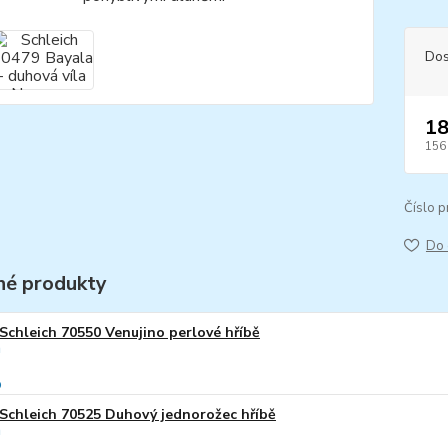
Dos
18
156
Číslo p
Do 
é produkty
Schleich 70550 Venujino perlové hříbě
Schleich 70525 Duhový jednorožec hříbě