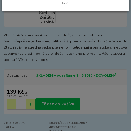
Zavřít
Zlatí retrívři jsou krásní rodinní psi, kteří jsou velice oblíbení.
Samozřejmě se jedná o nejoblíbenější plemeno psů od značky Schleich.
Zlatý retrívr je středně velké plemeno, inteligentní a přátelské s medově
zabarvenou srstí. Jedná se o ideální plemeno pro rodiny. Rádi plavou a
aportují. Věko...
celý popis
Dostupnost
SKLADEM - odesíláme 24.8.2026 - DOVOLENÁ
139 Kč
/
ks
115 Kč
bez DPH
Přidat do košíku
Číslo produktu:
16396/4059433812007
EAN kód:
4059433334967