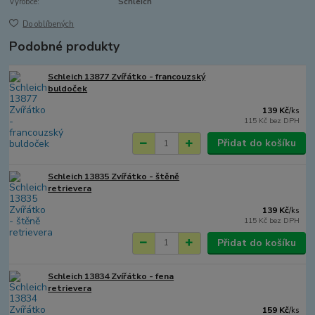
Výrobce:
Schleich
Do oblíbených
Podobné produkty
Schleich 13877 Zvířátko - francouzský
buldoček
139 Kč
/
ks
115 Kč
bez DPH
Přidat do košíku
Schleich 13835 Zvířátko - štěně
retrievera
139 Kč
/
ks
115 Kč
bez DPH
Přidat do košíku
Schleich 13834 Zvířátko - fena
retrievera
159 Kč
/
ks