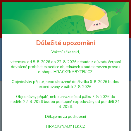
Vážení zákazníci, v termínu od 8. 8. 2026 do 23. 8. 2026 nebude z
důvodu čerpání dovolené probíhat expedice objednávek a bude omezen
provoz e-shopu HRACKYNABYTEK.CZ. Objednávky přijaté, nebo
uhrazené do čtvrtka 6. 8. 2026 budou expedovány v pátek 7. 8. 2026.
Objednávky přijaté, nebo uhrazené od pátku 7. 8. 2026 do neděle 23. 8.
2026 budou postupně expedovány od pondělí 24. 8. 2026. Děkujeme za
pochopení HRACKYNABYTEK.CZ
Důležité upozornění
0
ks
za
0,00 Kč
Vážení zákazníci,
Menu
v termínu od 8. 8. 2026 do 22. 8. 2026 nebude z důvodu čerpání
dovolené probíhat expedice objednávek a bude omezen provoz
e-shopu HRACKYNABYTEK.CZ.
Hledat
Objednávky přijaté, nebo uhrazené do čtvrtka 6. 8. 2026 budou
expedovány v pátek 7. 8. 2026.
Úvod
FIGURKY A ZVÍŘÁTKA
SCHLEICH
Schleich Zvířátko - štěně
zlatého retrívra
Objednávky přijaté, nebo uhrazené od pátku 7. 8. 2026 do
neděle 22. 8. 2026 budou postupně expedovány od pondělí 24.
Schleich Zvířátko - štěně zlatého
8. 2026.
retrívra
Děkujeme za pochopení
HRACKYNABYTEK.CZ