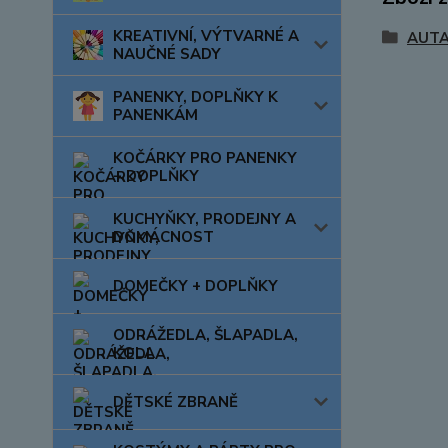
KREATIVNÍ, VÝTVARNÉ A
AUTA
NAUČNÉ SADY
PANENKY, DOPLŇKY K
PANENKÁM
KOČÁRKY PRO PANENKY
+ DOPLŇKY
KUCHYŇKY, PRODEJNY A
DOMÁCNOST
DOMEČKY + DOPLŇKY
ODRÁŽEDLA, ŠLAPADLA,
KOLA
DĚTSKÉ ZBRANĚ