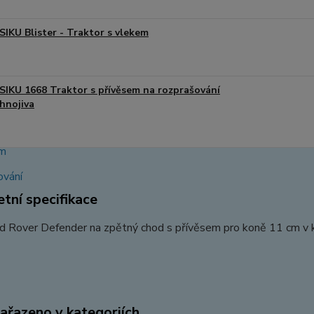
SIKU Blister - Traktor s vlekem
SIKU 1668 Traktor s přívěsem na rozprašování
hnojiva
tní specifikace
 Rover Defender na zpětný chod s přívěsem pro koně 11 cm v kra
zařazeno v kategoriích