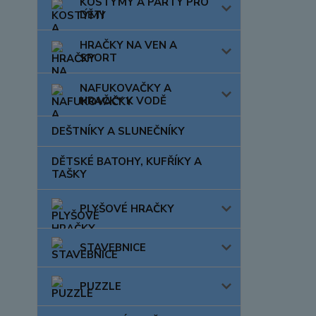
KOSTÝMY A PÁRTY PRO
DĚTI
HRAČKY NA VEN A
SPORT
NAFUKOVAČKY A
HRAČKY K VODĚ
DEŠTNÍKY A SLUNEČNÍKY
DĚTSKÉ BATOHY, KUFŘÍKY A
TAŠKY
PLYŠOVÉ HRAČKY
STAVEBNICE
PUZZLE