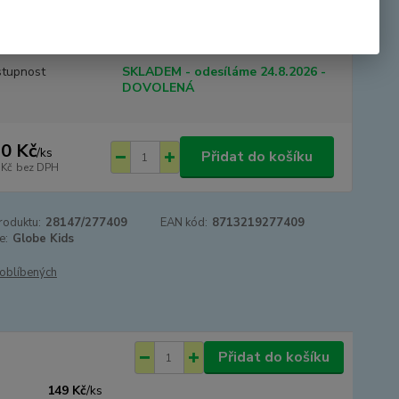
tupnost
SKLADEM - odesíláme 24.8.2026 -
DOVOLENÁ
0 Kč
/
ks
Přidat do košíku
 Kč
bez DPH
roduktu:
28147/277409
EAN kód:
8713219277409
e:
Globe Kids
oblíbených
Přidat do košíku
149 Kč
/
ks