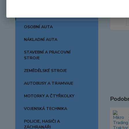
AUTA, LODĚ, LETADLA
OSOBNÍ AUTA
NÁKLADNÍ AUTA
STAVEBNÍ A PRACOVNÍ
STROJE
ZEMĚDĚLSKÉ STROJE
AUTOBUSY A TRAMVAJE
MOTORKY A ČTYŘKOLKY
Podobn
VOJENSKÁ TECHNIKA
POLICIE, HASIČI A
ZÁCHRANÁŘI