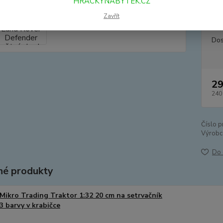
HRACKYNABYTEK.CZ
popis
Zavřít
Dos
29
240
Číslo p
Výrobc
Do 
é produkty
Mikro Trading Traktor 1:32 20 cm na setrvačník
3 barvy v krabičce