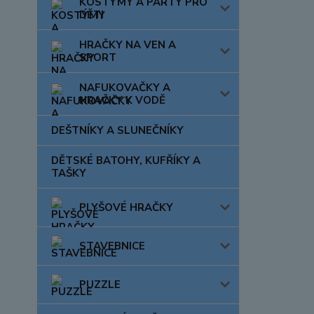
KOSTÝMY A PÁRTY PRO
DĚTI
HRAČKY NA VEN A
SPORT
NAFUKOVAČKY A
HRAČKY K VODĚ
DEŠTNÍKY A SLUNEČNÍKY
DĚTSKÉ BATOHY, KUFŘÍKY A
TAŠKY
PLYŠOVÉ HRAČKY
STAVEBNICE
PUZZLE