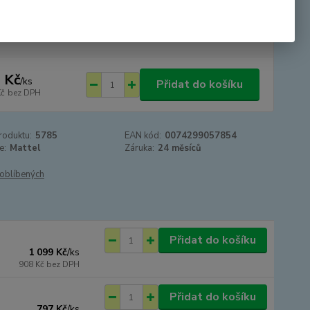
tupnost
SKLADEM
 Kč
/
ks
Přidat do košíku
Kč
bez DPH
roduktu:
5785
EAN kód:
0074299057854
e:
Mattel
Záruka:
24 měsíců
oblíbených
Přidat do košíku
1 099 Kč
/
ks
908 Kč
bez DPH
Přidat do košíku
797 Kč
/
ks