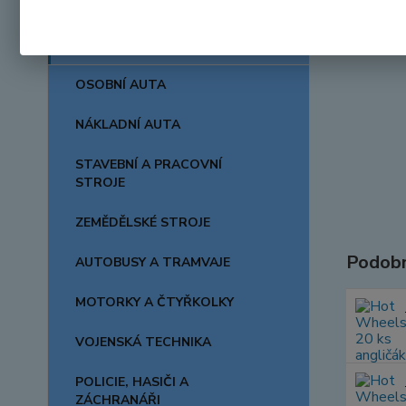
AUTA, LODĚ, LETADLA
OSOBNÍ AUTA
NÁKLADNÍ AUTA
STAVEBNÍ A PRACOVNÍ
STROJE
ZEMĚDĚLSKÉ STROJE
Podobn
AUTOBUSY A TRAMVAJE
MOTORKY A ČTYŘKOLKY
VOJENSKÁ TECHNIKA
POLICIE, HASIČI A
ZÁCHRANÁŘI