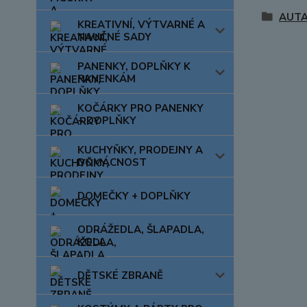
AUTA
KREATIVNÍ, VÝTVARNÉ A
NAUČNÉ SADY
PANENKY, DOPLŇKY K
PANENKÁM
KOČÁRKY PRO PANENKY
+ DOPLŇKY
KUCHYŇKY, PRODEJNY A
DOMÁCNOST
DOMEČKY + DOPLŇKY
ODRÁŽEDLA, ŠLAPADLA,
KOLA
DĚTSKÉ ZBRANĚ