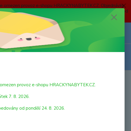
 a bude omezen provoz e-shopu HRACKYNABYTEK.CZ. Objednávky
 7. 8. 2026 do neděle 23. 8. 2026 budou postupně expedovány od
Z
Přihlášení
0
ks
za
0,00 Kč
bude omezen provoz e-shopu HRACKYNABYTEK.CZ.
tek 7. 8. 2026.
pedovány od pondělí 24. 8. 2026.
 autíčka Hot Wheels. Sbírej je všechny! Rozmar balení: 11 x
 cm. Věk: 3+. Cena za 1 ks. Různá provedení - zasíláme dle
vé dostupnosti.
celý popis