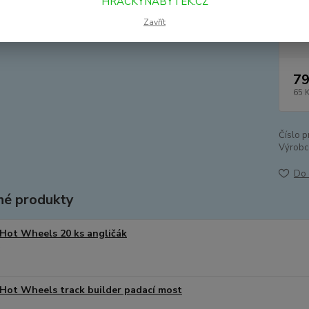
HRACKYNABYTEK.CZ
Zavřít
Dos
79
65 
Číslo p
Výrobc
Do 
é produkty
Hot Wheels 20 ks angličák
Hot Wheels track builder padací most