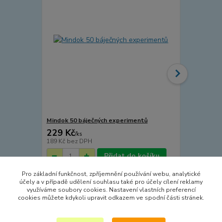
Mindok 50 báječných experimentů
Mindok 50 n
229 Kč
249 Kč
/
ks
/
ks
189 Kč
bez DPH
206 Kč
bez 
Přidat do košíku
Pro základní funkčnost, zpříjemnění používání webu, analytické
účely a v případě udělení souhlasu také pro účely cílení reklamy
využíváme soubory cookies. Nastavení vlastních preferencí
cookies můžete kdykoli upravit odkazem ve spodní části stránek.
Zboží zařazeno v kategoriích