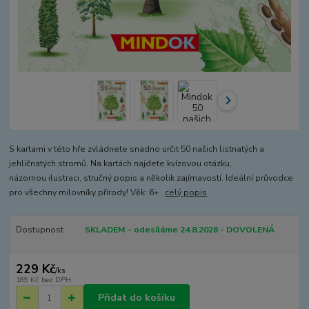
S kartami v této hře zvládnete snadno určit 50 našich listnatých a
jehličnatých stromů. Na kartách najdete kvízovou otázku,
názornou ilustraci, stručný popis a několik zajímavostí. Ideální průvodce
pro všechny milovníky přírody! Věk: 6+
celý popis
Dostupnost
SKLADEM - odesíláme 24.8.2026 - DOVOLENÁ
229 Kč
/
ks
189 Kč
bez DPH
Přidat do košíku