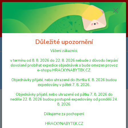
Vážení zákazníci, v termínu od 8. 8. 2026 do 23. 8. 2026 nebude z
důvodu čerpání dovolené probíhat expedice objednávek a bude omezen
provoz e-shopu HRACKYNABYTEK.CZ. Objednávky přijaté, nebo
uhrazené do čtvrtka 6. 8. 2026 budou expedovány v pátek 7. 8. 2026.
Objednávky přijaté, nebo uhrazené od pátku 7. 8. 2026 do neděle 23. 8.
2026 budou postupně expedovány od pondělí 24. 8. 2026. Děkujeme za
pochopení HRACKYNABYTEK.CZ
Důležité upozornění
0
ks
za
0,00 Kč
Vážení zákazníci,
v termínu od 8. 8. 2026 do 22. 8. 2026 nebude z důvodu čerpání
Menu
dovolené probíhat expedice objednávek a bude omezen provoz
e-shopu HRACKYNABYTEK.CZ.
Objednávky přijaté, nebo uhrazené do čtvrtka 6. 8. 2026 budou
Hledat
expedovány v pátek 7. 8. 2026.
Objednávky přijaté, nebo uhrazené od pátku 7. 8. 2026 do
Úvod
HRY A HLAVOLAMY
KARTY A KARETNÍ HRY
Mindok 50
neděle 22. 8. 2026 budou postupně expedovány od pondělí 24.
našich stromů
8. 2026.
Mindok 50 našich stromů
Děkujeme za pochopení
HRACKYNABYTEK.CZ