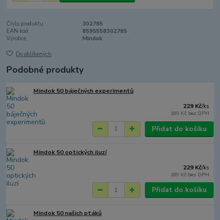
Číslo produktu:
302765
EAN kód:
8595558302765
Výrobce:
Mindok
Do oblíbených
Podobné produkty
Mindok 50 báječných experimentů
229 Kč
/
ks
189 Kč
bez DPH
Přidat do košíku
Mindok 50 optických iluzí
229 Kč
/
ks
189 Kč
bez DPH
Přidat do košíku
Mindok 50 našich ptáků