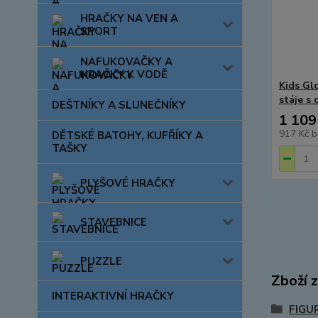
HRAČKY NA VEN A
SPORT
NAFUKOVAČKY A
HRAČKY K VODĚ
Kids Gl
stáje s 
DEŠTNÍKY A SLUNEČNÍKY
1 109
917 Kč
b
DĚTSKÉ BATOHY, KUFŘÍKY A
TAŠKY
PLYŠOVÉ HRAČKY
STAVEBNICE
PUZZLE
Zboží 
INTERAKTIVNÍ HRAČKY
FIGU