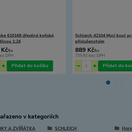
obe 610168 dřevěné koňské
Schleich 42104 Mycí kout pr
dílnou 1:24
příslušenstvím
 Kč
889 Kč
/
ks
/
ks
ez DPH
735 Kč
bez DPH
Přidat do košíku
Přidat do ko
zařazeno v kategoriích
RKY A ZVÍŘÁTKA
SCHLEICH
Hors