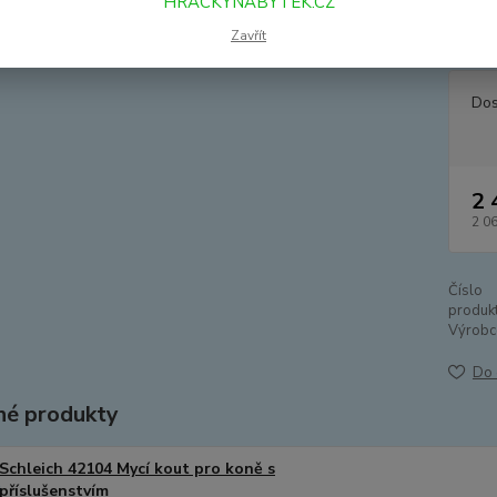
HRACKYNABYTEK.CZ
jezdec
možné t
Zavřít
Dos
2 
2 0
Číslo
produkt
Výrobc
Do 
é produkty
Schleich 42104 Mycí kout pro koně s
příslušenstvím