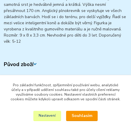
samotná srst je hedvábně jemná a krátká. Výška nesmí
přesáhnout 170 cm. Anglický plnokrevník se vyskytuje ve všech
základních barvách. Hodí se i do terénu, pro delší vyjížďky. Řadí se
mezi velice inteligentní koně a dokáže být věrný. Figurka je
vyrobena z kvalitního gumového materiálu a je ručně malovaná.
Rozměr: 9 x 8 x 3,3 cm. Nevhodné pro děti do 3 let. Doporučený
věk: 5-12
Původ zboží
Zboží zařazeno v kategoriích
Pro základní funkčnost, zpříjemnění používání webu, analytické
FIGURKY A ZVÍŘÁTKA
účely a v případě udělení souhlasu také pro účely cílení reklamy
využíváme soubory cookies. Nastavení vlastních preferencí
SCHLEICH
cookies můžete kdykoli upravit odkazem ve spodní části stránek.
Horse Club
Souhlasím
Nastavení