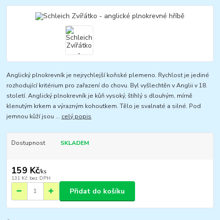
Anglický plnokrevník je nejrychlejší koňské plemeno. Rychlost je jediné
rozhodující kritérium pro zařazení do chovu. Byl vyšlechtěn v Anglii v 18.
století. Anglický plnokrevník je kůň vysoký, štíhlý s dlouhým, mírně
klenutým krkem a výrazným kohoutkem. Tělo je svalnaté a silné. Pod
jemnou kůží jsou ...
celý popis
Dostupnost
SKLADEM
159 Kč
/
ks
131 Kč
bez DPH
Přidat do košíku