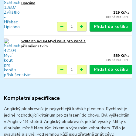
Lipicána
229 Kč
/
ks
189 Kč
bez DPH
Přidat do košíku
Schleich 42104 Mycí kout pro koně s
příslušenstvím
889 Kč
/
ks
735 Kč
bez DPH
Přidat do košíku
Kompletní specifikace
Anglický plnokrevník je nejrychlejší koňské plemeno. Rychlost je
jediné rozhodující kritérium pro zařazení do chovu. Byl vyšlechtěn
v Anglii v 18. století. Anglický plnokrevník je kůň vysoký, štíhlý s
dlouhým, mírně klenutým krkem a výrazným kohoutkem. Tělo je
svalnaté a silné. Pod jemnou kůží jsou zřetelně znát cévy,