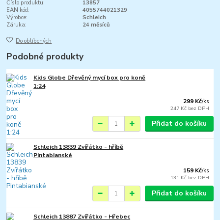
Číslo produktu:
13857
EAN kód:
4055744021329
Výrobce:
Schleich
Záruka:
24 měsíců
Do oblíbených
Podobné produkty
Kids Globe Dřevěný mycí box pro koně
1:24
299 Kč
/
ks
247 Kč
bez DPH
Přidat do košíku
Schleich 13839 Zvířátko - hříbě
Pintabianské
159 Kč
/
ks
131 Kč
bez DPH
Přidat do košíku
Schleich 13887 Zvířátko - Hřebec