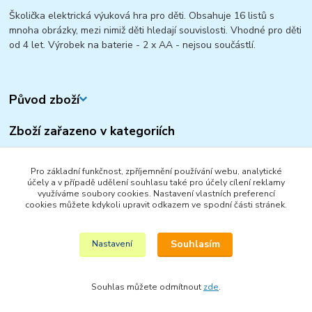
Školička elektrická výuková hra pro děti. Obsahuje 16 listů s
mnoha obrázky, mezi nimiž děti hledají souvislosti. Vhodné pro děti
od 4 let. Výrobek na baterie - 2 x AA - nejsou součástlí.
Původ zboží
Zboží zařazeno v kategoriích
KREATIVNÍ, VÝTVARNÉ A NAUČNÉ SADY
Pro základní funkčnost, zpříjemnění používání webu, analytické
HRY A HLAVOLAMY
účely a v případě udělení souhlasu také pro účely cílení reklamy
využíváme soubory cookies. Nastavení vlastních preferencí
STOLNÍ HRY
cookies můžete kdykoli upravit odkazem ve spodní části stránek.
HLAVOLAMY A SMART HRY
Souhlasím
Nastavení
Souhlas můžete odmítnout
zde
.
Vytvořeno na
Eshop-rychle.cz