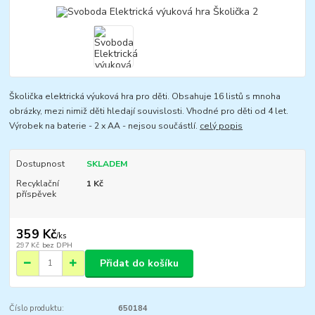
Školička elektrická výuková hra pro děti. Obsahuje 16 listů s mnoha
obrázky, mezi nimiž děti hledají souvislosti. Vhodné pro děti od 4 let.
Výrobek na baterie - 2 x AA - nejsou součástlí.
celý popis
Dostupnost
SKLADEM
Recyklační
1 Kč
příspěvek
359 Kč
/
ks
297 Kč
bez DPH
Přidat do košíku
Číslo produktu:
650184