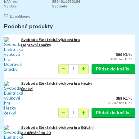
EAN kód:
8594011650184
Výrobce:
Svoboda
Do oblíbených
Podobné produkty
Svoboda Elektrická výuková hra
Dopravní značky
399 Kč
/
ks
330 Kč
bez DPH
Přidat do košíku
Svoboda Elektrická výuková hra Hezky
česky!
359 Kč
/
ks
297 Kč
bez DPH
Přidat do košíku
Svoboda Elektrická výuková hra Sčítání
a odčítání do 20