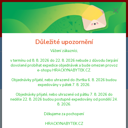
Vážení zákazníci, v termínu od 8. 8. 2026 do 23. 8. 2026 nebude z
důvodu čerpání dovolené probíhat expedice objednávek a bude omezen
provoz e-shopu HRACKYNABYTEK.CZ. Objednávky přijaté, nebo
uhrazené do čtvrtka 6. 8. 2026 budou expedovány v pátek 7. 8. 2026.
Objednávky přijaté, nebo uhrazené od pátku 7. 8. 2026 do neděle 23. 8.
2026 budou postupně expedovány od pondělí 24. 8. 2026. Děkujeme za
pochopení HRACKYNABYTEK.CZ
Důležité upozornění
0
ks
za
0,00 Kč
Vážení zákazníci,
v termínu od 8. 8. 2026 do 22. 8. 2026 nebude z důvodu čerpání
Menu
dovolené probíhat expedice objednávek a bude omezen provoz
e-shopu HRACKYNABYTEK.CZ.
Objednávky přijaté, nebo uhrazené do čtvrtka 6. 8. 2026 budou
Hledat
expedovány v pátek 7. 8. 2026.
Objednávky přijaté, nebo uhrazené od pátku 7. 8. 2026 do
Úvod
ALBI KOUZELNÉ ČTENÍ
Albi Kouzelné čtení Kniha Básničky z lesa
neděle 22. 8. 2026 budou postupně expedovány od pondělí 24.
8. 2026.
Albi Kouzelné čtení Kniha
Děkujeme za pochopení
Básničky z lesa
HRACKYNABYTEK.CZ