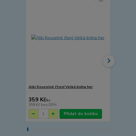
Albi Kouzelné čtení Velká kniha her
Albi Kouzeln
359 Kč
331 Kč
/
ks
/
ks
359 Kč
bez DPH
331 Kč
bez 
Přidat do košíku