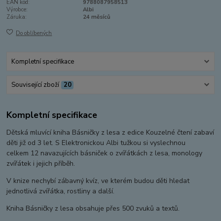
EAN kód:
9788087958513
Výrobce:
Albi
Záruka:
24 měsíců
Do oblíbených
Kompletní specifikace
Související zboží
20
Kompletní specifikace
Dětská mluvící kniha Básničky z lesa z edice Kouzelné čtení zabaví
děti již od 3 let. S Elektronickou Albi tužkou si vyslechnou
celkem 12 navazujících básniček o zvířátkách z lesa, monology
zvířátek i jejich příběh.
V knize nechybí zábavný kvíz, ve kterém budou děti hledat
jednotlivá zvířátka, rostliny a další.
Kniha Básničky z lesa obsahuje přes 500 zvuků a textů.