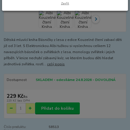
Zavřít
Dětská mluvící kniha Básničky z lesa z edice Kouzelné čtení zabaví děti
již od 3 let. S Elektronickou Albi tužkou si vyslechnou celkem 12
navazujících básniček o zvířátkách z lesa, monology zvířátek i jejich
příběh. V knize nechybí zábavný kvíz, ve kterém budou děti hledat
jednotlivá zvířátka, rostl...
celý popis
Dostupnost
SKLADEM - odesíláme 24.8.2026 - DOVOLENÁ
229 Kč
/
ks
229 Kč
bez DPH
Přidat do košíku
Číslo produktu:
58513