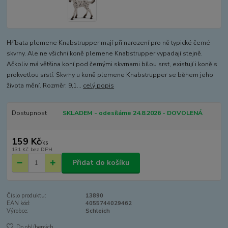
Hříbata plemene Knabstrupper mají při narození pro ně typické černé
skvrny. Ale ne všichni koně plemene Knabstrupper vypadají stejně.
Ačkoliv má většina koní pod černými skvrnami bílou srst, existují i koně s
prokvetlou srstí. Skvrny u koně plemene Knabstrupper se během jeho
života mění. Rozměr: 9,1...
celý popis
Dostupnost
SKLADEM - odesíláme 24.8.2026 - DOVOLENÁ
159 Kč
/
ks
131 Kč
bez DPH
Přidat do košíku
Číslo produktu:
13890
EAN kód:
4055744029462
Výrobce:
Schleich
Do oblíbených