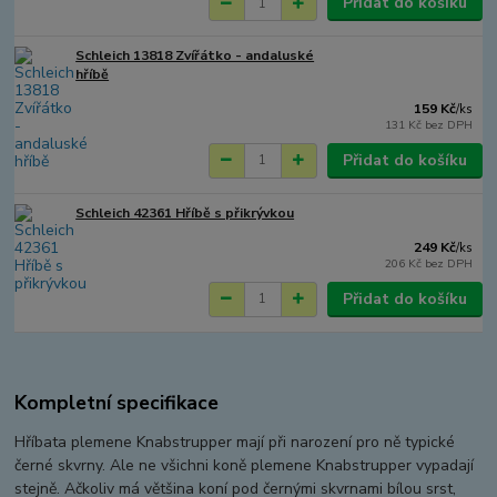
Přidat do košíku
Schleich 13818 Zvířátko - andaluské
hříbě
159 Kč
/
ks
131 Kč
bez DPH
Přidat do košíku
Schleich 42361 Hříbě s přikrývkou
249 Kč
/
ks
206 Kč
bez DPH
Přidat do košíku
Kompletní specifikace
Hříbata plemene Knabstrupper mají při narození pro ně typické
černé skvrny. Ale ne všichni koně plemene Knabstrupper vypadají
stejně. Ačkoliv má většina koní pod černými skvrnami bílou srst,