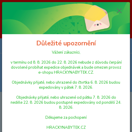
Vážení zákazníci, v termínu od 8. 8. 2026 do 23. 8. 2026 nebude z
důvodu čerpání dovolené probíhat expedice objednávek a bude omezen
provoz e-shopu HRACKYNABYTEK.CZ. Objednávky přijaté, nebo
uhrazené do čtvrtka 6. 8. 2026 budou expedovány v pátek 7. 8. 2026.
Objednávky přijaté, nebo uhrazené od pátku 7. 8. 2026 do neděle 23. 8.
2026 budou postupně expedovány od pondělí 24. 8. 2026. Děkujeme za
pochopení HRACKYNABYTEK.CZ
Důležité upozornění
0
ks
za
0,00 Kč
Vážení zákazníci,
v termínu od 8. 8. 2026 do 22. 8. 2026 nebude z důvodu čerpání
Menu
dovolené probíhat expedice objednávek a bude omezen provoz
e-shopu HRACKYNABYTEK.CZ.
Objednávky přijaté, nebo uhrazené do čtvrtka 6. 8. 2026 budou
Hledat
expedovány v pátek 7. 8. 2026.
Objednávky přijaté, nebo uhrazené od pátku 7. 8. 2026 do
Úvod
FIGURKY A ZVÍŘÁTKA
Schleich 13890 Zvířátko - Hříbě
neděle 22. 8. 2026 budou postupně expedovány od pondělí 24.
Knabstruppského koně
8. 2026.
Schleich 13890 Zvířátko - Hříbě
Děkujeme za pochopení
Knabstruppského koně
HRACKYNABYTEK.CZ