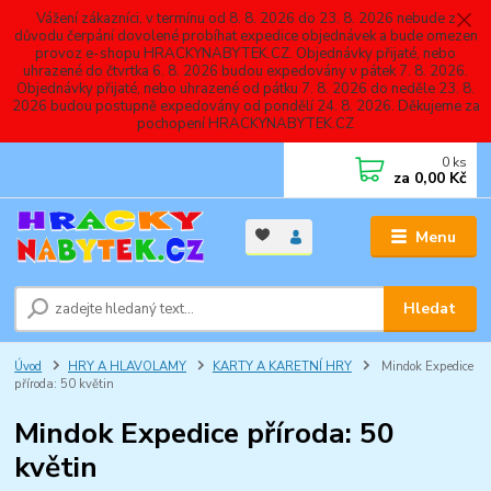
Vážení zákazníci, v termínu od 8. 8. 2026 do 23. 8. 2026 nebude z
důvodu čerpání dovolené probíhat expedice objednávek a bude omezen
provoz e-shopu HRACKYNABYTEK.CZ. Objednávky přijaté, nebo
uhrazené do čtvrtka 6. 8. 2026 budou expedovány v pátek 7. 8. 2026.
Objednávky přijaté, nebo uhrazené od pátku 7. 8. 2026 do neděle 23. 8.
2026 budou postupně expedovány od pondělí 24. 8. 2026. Děkujeme za
pochopení HRACKYNABYTEK.CZ
0
ks
za
0,00 Kč
Menu
Hledat
Úvod
HRY A HLAVOLAMY
KARTY A KARETNÍ HRY
Mindok Expedice
příroda: 50 květin
Mindok Expedice příroda: 50
květin