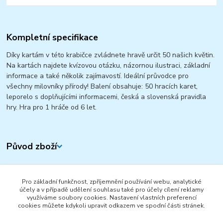
Kompletní specifikace
Díky kartám v této krabičce zvládnete hravě určit 50 našich květin.
Na kartách najdete kvízovou otázku, názornou ilustraci, základní
informace a také několik zajímavostí. Ideální průvodce pro
všechny milovníky přírody! Balení obsahuje: 50 hracích karet,
leporelo s doplňujícími informacemi, česká a slovenská pravidla
hry. Hra pro 1 hráče od 6 let.
Původ zboží
Zboží zařazeno v kategoriích
Pro základní funkčnost, zpříjemnění používání webu, analytické
HRY A HLAVOLAMY
účely a v případě udělení souhlasu také pro účely cílení reklamy
využíváme soubory cookies. Nastavení vlastních preferencí
OUTDOOROVÉ HRY
cookies můžete kdykoli upravit odkazem ve spodní části stránek.
KARTY A KARETNÍ HRY