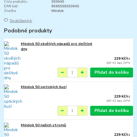
Číslo produktu:
303045
EAN kód:
8595558303045
Značka:
Mindok
Do oblíbených
Podobné produkty
Mindok 50 skvělých nápadů pro deštivé
dny
229 Kč
/
ks
189 Kč
bez DPH
Přidat do košíku
Mindok 50 optických iluzí
229 Kč
/
ks
189 Kč
bez DPH
Přidat do košíku
Mindok 50 našich stromů
229 Kč
/
ks